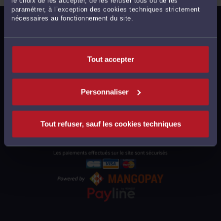
le choix de les accepter, de les refuser tous ou de les
paramétrer, à l’exception des cookies techniques strictement
nécessaires au fonctionnement du site.
MENTIONS LÉGALES
POLITIQUE DE CONFIDENTIALITÉ
POLITIQUE DES COOKIES
Tout accepter
CGU AVOCATS
CGUV UTILISATEURS
Personnaliser
PLAN DU SITE
SUPPORT
Tout refuser, sauf les cookies techniques