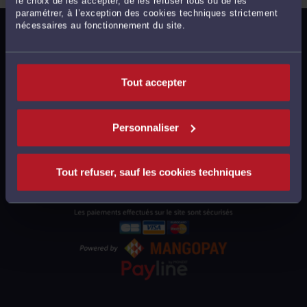
le choix de les accepter, de les refuser tous ou de les
paramétrer, à l’exception des cookies techniques strictement
nécessaires au fonctionnement du site.
MENTIONS LÉGALES
POLITIQUE DE CONFIDENTIALITÉ
POLITIQUE DES COOKIES
Tout accepter
CGU AVOCATS
CGUV UTILISATEURS
Personnaliser
PLAN DU SITE
SUPPORT
Tout refuser, sauf les cookies techniques