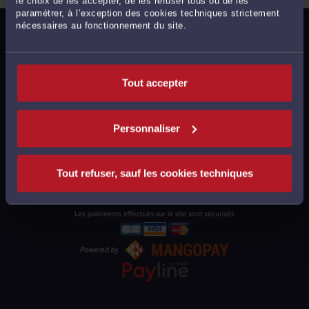
le choix de les accepter, de les refuser tous ou de les
paramétrer, à l’exception des cookies techniques strictement
nécessaires au fonctionnement du site.
MENTIONS LÉGALES
POLITIQUE DE CONFIDENTIALITÉ
POLITIQUE DES COOKIES
Tout accepter
CGU AVOCATS
CGUV UTILISATEURS
Personnaliser
PLAN DU SITE
SUPPORT
Tout refuser, sauf les cookies techniques