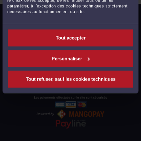
le choix de les accepter, de les refuser tous ou de les
paramétrer, à l’exception des cookies techniques strictement
nécessaires au fonctionnement du site.
MENTIONS LÉGALES
POLITIQUE DE CONFIDENTIALITÉ
POLITIQUE DES COOKIES
Tout accepter
CGU AVOCATS
CGUV UTILISATEURS
Personnaliser
PLAN DU SITE
SUPPORT
Tout refuser, sauf les cookies techniques