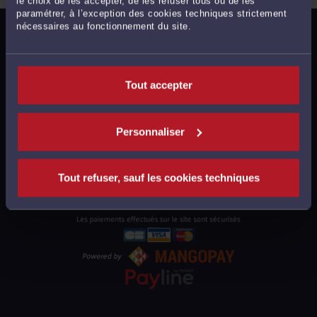
le choix de les accepter, de les refuser tous ou de les
paramétrer, à l’exception des cookies techniques strictement
nécessaires au fonctionnement du site.
MENTIONS LÉGALES
POLITIQUE DE CONFIDENTIALITÉ
POLITIQUE DES COOKIES
Tout accepter
CGU AVOCATS
CGUV UTILISATEURS
Personnaliser
PLAN DU SITE
SUPPORT
Tout refuser, sauf les cookies techniques