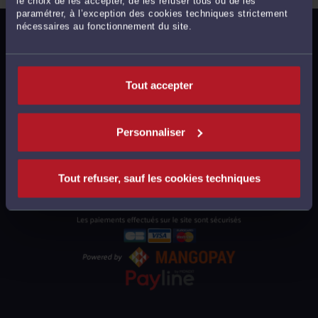
le choix de les accepter, de les refuser tous ou de les
paramétrer, à l’exception des cookies techniques strictement
nécessaires au fonctionnement du site.
MENTIONS LÉGALES
POLITIQUE DE CONFIDENTIALITÉ
POLITIQUE DES COOKIES
Tout accepter
CGU AVOCATS
CGUV UTILISATEURS
Personnaliser
PLAN DU SITE
SUPPORT
Tout refuser, sauf les cookies techniques