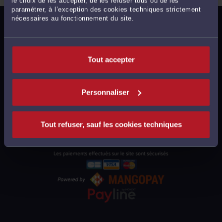
le choix de les accepter, de les refuser tous ou de les
paramétrer, à l’exception des cookies techniques strictement
nécessaires au fonctionnement du site.
MENTIONS LÉGALES
POLITIQUE DE CONFIDENTIALITÉ
POLITIQUE DES COOKIES
Tout accepter
CGU AVOCATS
CGUV UTILISATEURS
Personnaliser
PLAN DU SITE
SUPPORT
Tout refuser, sauf les cookies techniques