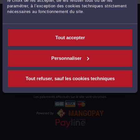
le choix de les accepter, de les refuser tous ou de les
paramétrer, à l’exception des cookies techniques strictement
nécessaires au fonctionnement du site.
MENTIONS LÉGALES
POLITIQUE DE CONFIDENTIALITÉ
POLITIQUE DES COOKIES
Tout accepter
CGU AVOCATS
CGUV UTILISATEURS
Personnaliser
PLAN DU SITE
SUPPORT
Tout refuser, sauf les cookies techniques