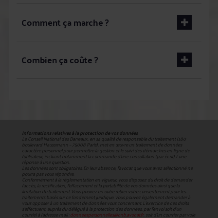
Comment ça marche ?
Combien ça coûte ?
Informations relatives à la protection de vos données
Le Conseil National des Barreaux, en sa qualité de responsable du traitement (180
boulevard Haussmann – 75008 Paris), met en œuvre un traitement de données
caractère personnel pour permettre la gestion et le suivi des démarches en ligne de
l'utilisateur, incluant notamment la commande d'une consultation (par écrit) / une
réponse à une question.
Les données sont obligatoires. En leur absence, l'avocat que vous avez sélectionné ne
pourra pas vous répondre.
Conformément à la réglementation en vigueur, vous disposez du droit de demander
l'accès, la rectification, l’effacement et la portabilité de vos données ainsi que la
limitation du traitement. Vous pouvez en outre retirer votre consentement pour les
traitements basés sur ce fondement juridique. Vous pouvez également demander à
vous opposer à un traitement de données vous concernant. L’exercice de ces droits
s’effectuent, auprès du délégué à la protection des données, par l’envoi soit d’un
courriel à l’adresse mail :
donneespersonnelles@cnb.avocat.fr
, soit d’un courrier par voie