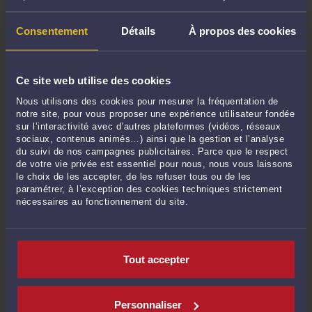
Echange confidentiel
Consentement
Détails
À propos des cookies
Ce service de consultation juridique écrite
vous permet de
vous sécuriser
Ce site web utilise des cookies
juridiquement
. Assuré par des
avocats
français
, il fournit aux particuliers et chefs
Nous utilisons des cookies pour mesurer la fréquentation de
notre site, pour vous proposer une expérience utilisateur fondée
d'entreprise des réponses précises et des
sur l’interactivité avec d’autres plateformes (vidéos, réseaux
conseils juridiques en ligne, via deux formules
sociaux, contenus animés…) ainsi que la gestion et l’analyse
: si votre interrogation est précise et succincte
du suivi de nos campagnes publicitaires. Parce que le respect
(moins de 1.000 caractères), la question simple
de votre vie privée est essentiel pour nous, nous vous laissons
répondra à votre question de droit, en vous
le choix de les accepter, de les refuser tous ou de les
paramétrer, à l’exception des cookies techniques strictement
permettant de vous sécuriser juridiquement ;
nécessaires au fonctionnement du site.
sinon, mais également, si vous souhaitez
accompagner votre question d’une pièce
jointe, la consultation juridique est adaptée.
Tout accepter
Comment ça marche ?
Personnaliser