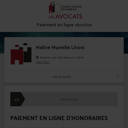
Paiement en ligne sécurisé
Maître Murielle Lhoni
Barreau de Lille (depuis 2019)
Voir plus
Cabinet : LHONI MURIELLE
445, Boulevard Gambetta 59200 TOURCOING
Voir le profil
0662886479
murielle.lhoni@avocat.fr
1/3
Information
PAIEMENT EN LIGNE D'HONORAIRES