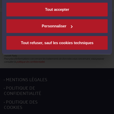
Tout accepter
Informations relatives à la protection de vos données
Le Conseil National des Barreaux, en sa qualité de responsable du traitement (180 – 75008 Paris),
met en œuvre un traitement de données caractère personnel en vue de la création de votre compte
Personnaliser
pour pouvoir accéder aux services proposés par la plateforme et bénéficier de ces derniers.
Les données obligatoires sont identifiées par un astérisque. En leur absence, vous ne pourrez pas
mettre à jour votre profil.
Conformément à la réglementation en vigueur, vous disposez du droit de demander l'accès, la
rectification, l’effacement et la portabilité de vos données ainsi que la limitation du traitement. Vous
Tout refuser, sauf les cookies techniques
pouvez en outre retirer votre consentement pour les traitements basés sur ce fondement juridique.
L’exercice de ces droits s’effectuent, auprès du délégué à la protection des données, par l’envoi soit
d’un courriel à l’adresse mail :
donneespersonnelles@cnb.avocat.fr
, soit d’un courrier par voie postale à
l’adresse suivante : Conseil national des barreaux - Service informatique - 180 boulevard Haussmann,
75008 Paris.
Pour plus d’informations concernant les traitements de données vous concernant, vous pouvez
consulter la
politique de confidentialité.
MENTIONS LÉGALES
POLITIQUE DE
CONFIDENTIALITÉ
POLITIQUE DES
COOKIES