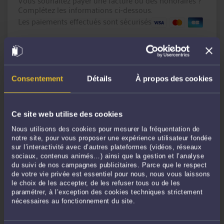
Vous souhaitez payer une facture ou des honoraires ?
Complétez les informations ci-dessous.
Les paiements effectués sont sécurisés
Montant en € :
Référence du paiement :
Consentement
Détails
À propos des cookies
Message
(facultatif)
Ce site web utilise des cookies
Nous utilisons des cookies pour mesurer la fréquentation de
notre site, pour vous proposer une expérience utilisateur fondée
sur l’interactivité avec d’autres plateformes (vidéos, réseaux
sociaux, contenus animés…) ainsi que la gestion et l’analyse
du suivi de nos campagnes publicitaires. Parce que le respect
de votre vie privée est essentiel pour nous, nous vous laissons
le choix de les accepter, de les refuser tous ou de les
CONTINUER
paramétrer, à l’exception des cookies techniques strictement
nécessaires au fonctionnement du site.