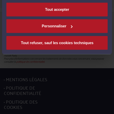
Tout accepter
Informations relatives à la protection de vos données
Le Conseil National des Barreaux, en sa qualité de responsable du traitement (180 – 75008 Paris),
met en œuvre un traitement de données caractère personnel en vue de la création de votre compte
Personnaliser
pour pouvoir accéder aux services proposés par la plateforme et bénéficier de ces derniers.
Les données obligatoires sont identifiées par un astérisque. En leur absence, vous ne pourrez pas
mettre à jour votre profil.
Conformément à la réglementation en vigueur, vous disposez du droit de demander l'accès, la
rectification, l’effacement et la portabilité de vos données ainsi que la limitation du traitement. Vous
Tout refuser, sauf les cookies techniques
pouvez en outre retirer votre consentement pour les traitements basés sur ce fondement juridique.
L’exercice de ces droits s’effectuent, auprès du délégué à la protection des données, par l’envoi soit
d’un courriel à l’adresse mail :
donneespersonnelles@cnb.avocat.fr
, soit d’un courrier par voie postale à
l’adresse suivante : Conseil national des barreaux - Service informatique - 180 boulevard Haussmann,
75008 Paris.
Pour plus d’informations concernant les traitements de données vous concernant, vous pouvez
consulter la
politique de confidentialité.
MENTIONS LÉGALES
POLITIQUE DE
CONFIDENTIALITÉ
POLITIQUE DES
COOKIES