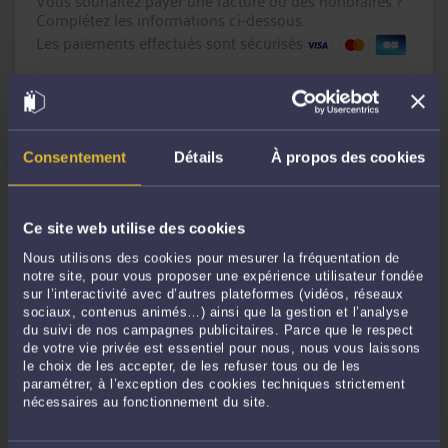
Vous souhaitez payer une facture ou des honoraires ?
Complétez les informations ci-dessous.
Les paiements effectués sont sécurisés
Montant en € :
Référence du paiement :
Consentement
Détails
À propos des cookies
Message
(facultatif)
Ce site web utilise des cookies
Nous utilisons des cookies pour mesurer la fréquentation de
notre site, pour vous proposer une expérience utilisateur fondée
sur l’interactivité avec d’autres plateformes (vidéos, réseaux
sociaux, contenus animés…) ainsi que la gestion et l’analyse
du suivi de nos campagnes publicitaires. Parce que le respect
de votre vie privée est essentiel pour nous, nous vous laissons
le choix de les accepter, de les refuser tous ou de les
CONTINUER
paramétrer, à l’exception des cookies techniques strictement
nécessaires au fonctionnement du site.