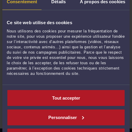
Consentement
Détails
À propos des cookies
Procédure de revendication d'une \u0153uvre de l'esprit
Ce site web utilise des cookies
Procédure de saisie-contrefaçon sur requête
Nous utilisons des cookies pour mesurer la fréquentation de
notre site, pour vous proposer une expérience utilisateur fondée
Procédure en matière d'atteinte du droit d'auteur
sur l’interactivité avec d’autres plateformes (vidéos, réseaux
sociaux, contenus animés…) ainsi que la gestion et l’analyse
Rédaction d'un contrat d'édition musicale ou littéraire
du suivi de nos campagnes publicitaires. Parce que le respect
de votre vie privée est essentiel pour nous, nous vous laissons
Rédaction d'un contrat de comédien / agence de mannequin
le choix de les accepter, de les refuser tous ou de les
paramétrer, à l’exception des cookies techniques strictement
nécessaires au fonctionnement du site.
Rédaction d'un contrat de diffusion
Rédaction d'un contrat de galeries et d'exclusivité de
représentation
Tout accepter
Rédaction d'un contrat de mécénat ou de partenariat artistique
Personnaliser
Rédaction d'un contrat de production ou coproduction