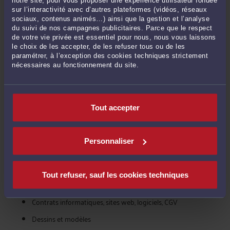
Votre demande sera strictement envoyée aux seuls avocats près de
sur l’interactivité avec d’autres plateformes (vidéos, réseaux
chez vous pratiquant le Droit de la propriété intellectuelle. Vous
sociaux, contenus animés…) ainsi que la gestion et l’analyse
pourrez recevoir jusqu'à 5 devis qui vous feront état des
du suivi de nos campagnes publicitaires. Parce que le respect
de votre vie privée est essentiel pour nous, nous vous laissons
prestations et du coût de l'avocat pour la rédaction d'un contrat de
le choix de les accepter, de les refuser tous ou de les
galeries et d'exclusivité de représentation. Ensuite, libre à vous de
paramétrer, à l’exception des cookies techniques strictement
contacter l'avocat de votre choix, en toute confidentialité.
nécessaires au fonctionnement du site.
VOIR ÉGALEMENT COMBIEN COÛTE UN
Tout accepter
AVOCAT POUR LES AUTRES MISSIONS
DANS LA CATÉGORIE : NTIC, MARQUES,
BREVETS
Personnaliser
Brevets
Tout refuser, sauf les cookies techniques
Contentieux informatiques et de l'internet
Contrats informatiques, sites web, logiciels, CGV
Dessins et modèles