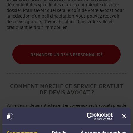
dépendent des spécificités et de la complexité de votre
dossier. Pour savoir quel sera le coût de votre avocat pour
la rédaction d'un bail d'habitation, vous pouvez recevoir
des devis gratuits d’avocats situés dans votre ville et
pratiquant le droit immobilier.
DEMANDER UN DEVIS PERSONNALISÉ
COMMENT MARCHE CE SERVICE GRATUIT
DE DEVIS AVOCAT ?
Votre demande sera strictement envoyée aux seuls avocats près de
chez vous pratiquant le Droit immobilier. Vous pourrez recevoir
jusqu'à 5 devis qui vous feront état des prestations et du coût de
l'avocat pour la rédaction d'un bail d'habitation. Ensuite, libre à vous
Consentement
Détails
À propos des cookies