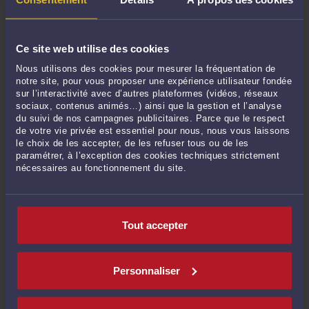
de contacter l'avocat de votre choix, en toute confidentialité.
Ce site web utilise des cookies
VOIR ÉGALEMENT COMBIEN COÛTE UN
Nous utilisons des cookies pour mesurer la fréquentation de
AVOCAT POUR LES AUTRES MISSIONS
notre site, pour vous proposer une expérience utilisateur fondée
DANS LA CATÉGORIE : DROIT IMMOBILIER
sur l’interactivité avec d’autres plateformes (vidéos, réseaux
sociaux, contenus animés…) ainsi que la gestion et l’analyse
du suivi de nos campagnes publicitaires. Parce que le respect
Bail commercial et fonds de commerce
de votre vie privée est essentiel pour nous, nous vous laissons
le choix de les accepter, de les refuser tous ou de les
Bail d'habitation
paramétrer, à l’exception des cookies techniques strictement
Copropriété
nécessaires au fonctionnement du site.
Exploitation des sols, déchets et énergies renouvelables
Préemption et expropriation
Tout accepter
Propriétés, urbanisme et permis
Travaux
Personnaliser
Voisinage