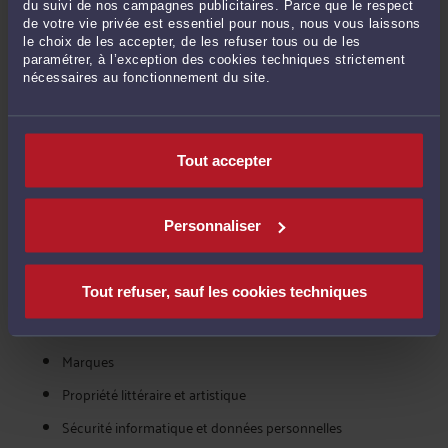
de brevet. Ensuite, libre à vous de contacter l'avocat de votre choix,
du suivi de nos campagnes publicitaires. Parce que le respect
de votre vie privée est essentiel pour nous, nous vous laissons
en toute confidentialité.
le choix de les accepter, de les refuser tous ou de les
paramétrer, à l’exception des cookies techniques strictement
nécessaires au fonctionnement du site.
VOIR ÉGALEMENT COMBIEN COÛTE UN
AVOCAT POUR LES AUTRES MISSIONS
DANS LA CATÉGORIE : NTIC, MARQUES,
Tout accepter
BREVETS
Brevets
Personnaliser
Contentieux informatiques et de l'internet
Contrats informatiques, sites web, logiciels, CGV
Tout refuser, sauf les cookies techniques
Dessins et modèles
Marques
Propriété littéraire et artistique
Sécurité informatique et données personnelles