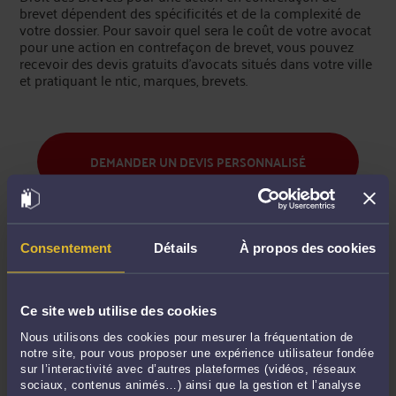
brevet dépendent des spécificités et de la complexité de
votre dossier. Pour savoir quel sera le coût de votre avocat
pour une action en contrefaçon de brevet, vous pouvez
recevoir des devis gratuits d’avocats situés dans votre ville
et pratiquant le ntic, marques, brevets.
DEMANDER UN DEVIS PERSONNALISÉ
COMMENT MARCHE CE SERVICE GRATUIT
Consentement
Détails
À propos des cookies
DE DEVIS AVOCAT ?
Votre demande sera strictement envoyée aux seuls avocats près de
Ce site web utilise des cookies
chez vous pratiquant le Droit de la propriété intellectuelle. Vous
Nous utilisons des cookies pour mesurer la fréquentation de
pourrez recevoir jusqu'à 5 devis qui vous feront état des
notre site, pour vous proposer une expérience utilisateur fondée
sur l’interactivité avec d’autres plateformes (vidéos, réseaux
prestations et du coût de l'avocat pour une action en contrefaçon
sociaux, contenus animés…) ainsi que la gestion et l’analyse