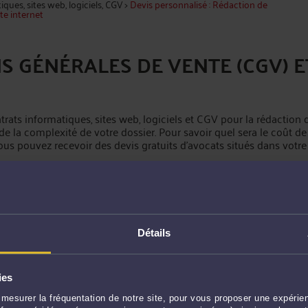
ques, sites web, logiciels, CGV
>
Devis personnalisé : Rédaction de
te internet
S GÉNÉRALES DE VENTE (CGV) E
ntrats informatiques, sites web, logiciels et CGV pour la rédactio
 de la complexité de votre dossier. Pour savoir quel sera le coût 
ous pouvez recevoir des devis gratuits d’avocats situés dans votre v
DEMANDER UN DEVIS PERSONNALIS
Détails
ies
mesurer la fréquentation de notre site, pour vous proposer une expérien