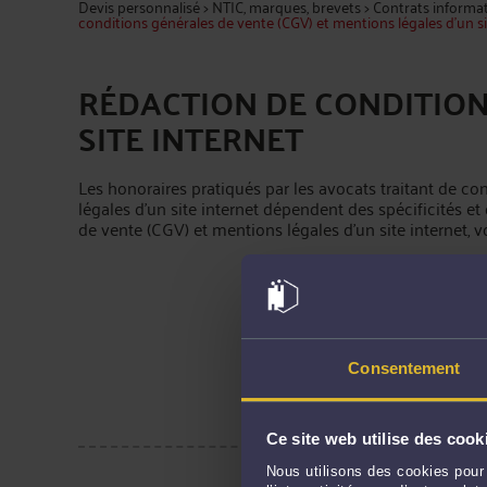
Devis personnalisé
>
NTIC, marques, brevets
>
Contrats informati
conditions générales de vente (CGV) et mentions légales d'un si
RÉDACTION DE CONDITION
SITE INTERNET
Les honoraires pratiqués par les avocats traitant de co
légales d'un site internet dépendent des spécificités et
de vente (CGV) et mentions légales d'un site internet, v
Consentement
Ce site web utilise des cook
Nous utilisons des cookies pour 