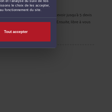
IS AVOCAT ?
on et l’analyse du suivi de nos
issons le choix de les accepter,
 au fonctionnement du site.
ommunications. Vous pourrez recevoir jusqu'à 5 devis
tions légales d'un site internet. Ensuite, libre à vous
Tout accepter