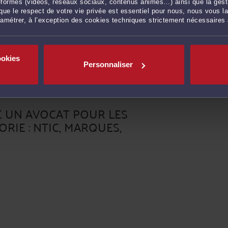
RCHE CE SERVICE GRATUIT DE DEV
ateformes (vidéos, réseaux sociaux, contenus animés…) ainsi que la gesti
ue le respect de votre vie privée est essentiel pour nous, nous vous la
ramétrer, à l’exception des cookies techniques strictement nécessaires
ats près de chez vous pratiquant le Droit du numérique et des c
cat pour la rédaction de conditions générales de vente (CGV) et men
alité.
ookies
Personnaliser
 UN AVOCAT POUR LES
RIE : NTIC, MARQUES,