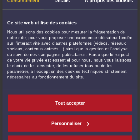
Consentement
Détails
À propos des cookies
DE DEVIS AVOCAT ?
Votre demande sera strictement envoyée aux seuls avocats près de
Ce site web utilise des cookies
chez vous pratiquant le Droit des assurances. Vous pourrez
Nous utilisons des cookies pour mesurer la fréquentation de
recevoir jusqu'à 5 devis qui vous feront état des prestations et du
notre site, pour vous proposer une expérience utilisateur fondée
coût de l'avocat pour une action directe en responsabilité contre
sur l’interactivité avec d’autres plateformes (vidéos, réseaux
l'assureur de l'auteur d'un dommage. Ensuite, libre à vous de
sociaux, contenus animés…) ainsi que la gestion et l’analyse
du suivi de nos campagnes publicitaires. Parce que le respect
contacter l'avocat de votre choix, en toute confidentialité.
de votre vie privée est essentiel pour nous, nous vous laissons
le choix de les accepter, de les refuser tous ou de les
paramétrer, à l’exception des cookies techniques strictement
nécessaires au fonctionnement du site.
VOIR ÉGALEMENT COMBIEN COÛTE UN
AVOCAT POUR LES AUTRES MISSIONS
DANS LA CATÉGORIE : DOMMAGE
CORPOREL
Tout accepter
Accidents et indemnisation
Personnaliser
Contentieux de l'assurance