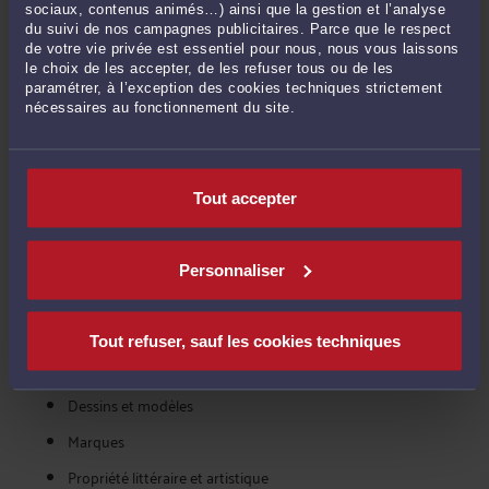
sociaux, contenus animés…) ainsi que la gestion et l’analyse
prestations et du coût de l'avocat pour une action en annulation
du suivi de nos campagnes publicitaires. Parce que le respect
ou déchéance d'une marque. Ensuite, libre à vous de contacter
de votre vie privée est essentiel pour nous, nous vous laissons
le choix de les accepter, de les refuser tous ou de les
l'avocat de votre choix, en toute confidentialité.
paramétrer, à l’exception des cookies techniques strictement
nécessaires au fonctionnement du site.
VOIR ÉGALEMENT COMBIEN COÛTE UN
AVOCAT POUR LES AUTRES MISSIONS
Tout accepter
DANS LA CATÉGORIE : NTIC, MARQUES,
BREVETS
Personnaliser
Brevets
Contentieux informatiques et de l'internet
Tout refuser, sauf les cookies techniques
Contrats informatiques, sites web, logiciels, CGV
Dessins et modèles
Marques
Propriété littéraire et artistique