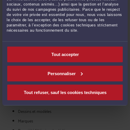
communications. Vous pourrez recevoir jusqu'à 5 devis qui vous
sociaux, contenus animés…) ainsi que la gestion et l’analyse
feront état des prestations et du coût de l'avocat pour la
du suivi de nos campagnes publicitaires. Parce que le respect
de votre vie privée est essentiel pour nous, nous vous laissons
déclaration d'un fichier client ou prospect à la CNIL. Ensuite, libre à
le choix de les accepter, de les refuser tous ou de les
vous de contacter l'avocat de votre choix, en toute confidentialité.
paramétrer, à l’exception des cookies techniques strictement
nécessaires au fonctionnement du site.
VOIR ÉGALEMENT COMBIEN COÛTE UN
AVOCAT POUR LES AUTRES MISSIONS
Tout accepter
DANS LA CATÉGORIE : NTIC, MARQUES,
BREVETS
Personnaliser
Brevets
Contentieux informatiques et de l'internet
Tout refuser, sauf les cookies techniques
Contrats informatiques, sites web, logiciels, CGV
Dessins et modèles
Marques