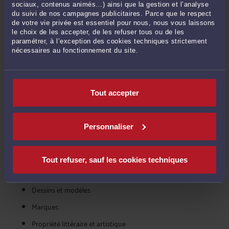
sociaux, contenus animés…) ainsi que la gestion et l’analyse
prestations et du coût de l'avocat pour une procédure de saisie-
du suivi de nos campagnes publicitaires. Parce que le respect
contrefaçon sur requête. Ensuite, libre à vous de contacter l'avocat
de votre vie privée est essentiel pour nous, nous vous laissons
le choix de les accepter, de les refuser tous ou de les
de votre choix, en toute confidentialité.
paramétrer, à l’exception des cookies techniques strictement
nécessaires au fonctionnement du site.
VOIR ÉGALEMENT COMBIEN COÛTE UN
AVOCAT POUR LES AUTRES MISSIONS
Tout accepter
DANS LA CATÉGORIE : NTIC, MARQUES,
BREVETS
Personnaliser
Brevets
Contentieux informatiques et de l'internet
Tout refuser, sauf les cookies techniques
Contrats informatiques, sites web, logiciels, CGV
Dessins et modèles
Marques
Propriété littéraire et artistique