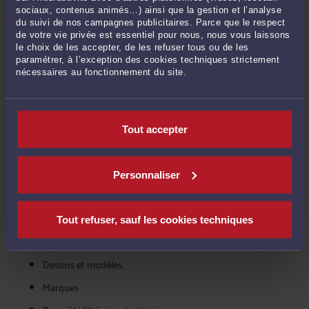
communications. Vous pourrez recevoir jusqu'à 5 devis qui vous
sociaux, contenus animés…) ainsi que la gestion et l’analyse
feront état des prestations et du coût de l'avocat pour la rédaction
du suivi de nos campagnes publicitaires. Parce que le respect
de votre vie privée est essentiel pour nous, nous vous laissons
charte de sécurité informatique. Ensuite, libre à vous de contacter
le choix de les accepter, de les refuser tous ou de les
l'avocat de votre choix, en toute confidentialité.
paramétrer, à l’exception des cookies techniques strictement
nécessaires au fonctionnement du site.
VOIR ÉGALEMENT COMBIEN COÛTE UN
AVOCAT POUR LES AUTRES MISSIONS
Tout accepter
DANS LA CATÉGORIE : NTIC, MARQUES,
BREVETS
Personnaliser
Brevets
Contentieux informatiques et de l'internet
Tout refuser, sauf les cookies techniques
Contrats informatiques, sites web, logiciels, CGV
Dessins et modèles
Marques