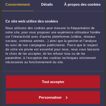
comparution sur Reconnaissance Préalable de Culpabilité
Consentement
Détails
À propos des cookies
Délit de fuite, conduite sans permis, refus d'obtempérer :
convocation devant le Tribunal de Grande Instance - Tribunal
Ce site web utilise des cookies
correctionnel
Nous utilisons des cookies pour mesurer la fréquentation de
Excès de vitesse de moins de 50 Kmh, stop, feux-rouges :
notre site, pour vous proposer une expérience utilisateur fondée
sur l’interactivité avec d’autres plateformes (vidéos, réseaux
contestation du PV -Procès verbal- et convocation devant le juge
sociaux, contenus animés…) ainsi que la gestion et l’analyse
de proximité
du suivi de nos campagnes publicitaires. Parce que le respect
de votre vie privée est essentiel pour nous, nous vous laissons
Grand excès de vitesse de plus de 50 kmh : convocation devant le
le choix de les accepter, de les refuser tous ou de les
tribunal de police
paramétrer, à l’exception des cookies techniques strictement
nécessaires au fonctionnement du site.
Procédure de contestation de retrait de points : recours en
annulation devant le Tribunal administratif
Tout accepter
Suspension permis de conduire : procédure de référé-suspension
pour reconduire dans l'attente du jugement
Suspension permis de conduire : recours en annulation devant le
Personnaliser
Tribunal administratif