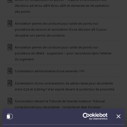
décisions 48 et/ou 48M et/ou 48N et demande de récupération
des points
Annulation permis de conduire pour solde de points nul :
procédure de recours en annulation d'une décision 48 SI pour
récupérer son permis de conduire
Annulation permis de conduire pour solde de points nul :
procédure de référé - suspension / pour reconduire dans l'attente
du jugement
Contestation administrative d'une amende / PV
Contestation d'une contravention de 4ème classe pour alcoolémie
entre 0,25 et 0,39mg/l d'air expiré devant la juridiction de proximité
Convocation devant le Tribunal de Grande Instance -Tribunal
correctionnel pour alcoolémie - conduite en état d'ivresse -
stupéfiants
Délit de fuite, conduite sans permis, refus d'obtempérer :