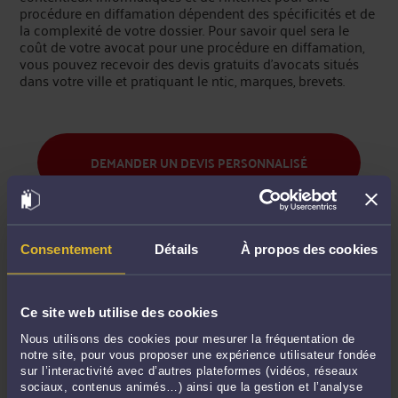
procédure en diffamation dépendent des spécificités et de
la complexité de votre dossier. Pour savoir quel sera le
coût de votre avocat pour une procédure en diffamation,
vous pouvez recevoir des devis gratuits d’avocats situés
dans votre ville et pratiquant le ntic, marques, brevets.
DEMANDER UN DEVIS PERSONNALISÉ
COMMENT MARCHE CE SERVICE GRATUIT
Consentement
Détails
À propos des cookies
DE DEVIS AVOCAT ?
Votre demande sera strictement envoyée aux seuls avocats près de
Ce site web utilise des cookies
chez vous pratiquant le Droit de la propriété intellectuelle. Vous
Nous utilisons des cookies pour mesurer la fréquentation de
pourrez recevoir jusqu'à 5 devis qui vous feront état des
notre site, pour vous proposer une expérience utilisateur fondée
sur l’interactivité avec d’autres plateformes (vidéos, réseaux
prestations et du coût de l'avocat pour une procédure en
sociaux, contenus animés…) ainsi que la gestion et l’analyse