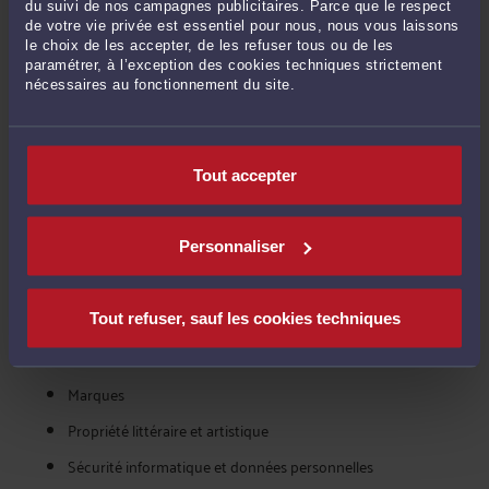
diffamation. Ensuite, libre à vous de contacter l'avocat de votre
du suivi de nos campagnes publicitaires. Parce que le respect
de votre vie privée est essentiel pour nous, nous vous laissons
choix, en toute confidentialité.
le choix de les accepter, de les refuser tous ou de les
paramétrer, à l’exception des cookies techniques strictement
nécessaires au fonctionnement du site.
VOIR ÉGALEMENT COMBIEN COÛTE UN
AVOCAT POUR LES AUTRES MISSIONS
DANS LA CATÉGORIE : NTIC, MARQUES,
Tout accepter
BREVETS
Brevets
Personnaliser
Contentieux informatiques et de l'internet
Contrats informatiques, sites web, logiciels, CGV
Tout refuser, sauf les cookies techniques
Dessins et modèles
Marques
Propriété littéraire et artistique
Sécurité informatique et données personnelles