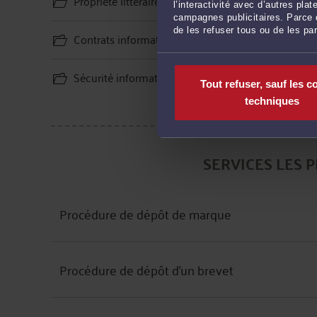
Propriété littéraire et artistique
l’interactivité avec d’autres pl
campagnes publicitaires. Parce q
de les refuser tous ou de les pa
Contrats informatiques, sites web, logiciels, CGV
Sécurité informatique et données personnelles
Tout refuser, sauf les c
techniques
SERVICES LES 
Procédure de dépôt de marque
Procédure de dépôt d'un brevet