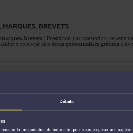
C, MARQUES, BREVETS
 marques, brevets
? Prestation par prestation, ce serv
ander à recevoir des
devis personnalisés gratuits
d'avo
Détails
ies
mesurer la fréquentation de notre site, pour vous proposer une expérien