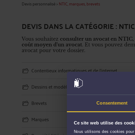
Devis personnalisé
>
NTIC, marques, brevets
DEVIS DANS LA CATÉGORIE : NTI
Vous souhaitez
consulter un avocat en NTIC,
coût moyen d'un avocat
. Et vous pouvez dem
avocat pour votre dossier.
Contentieux informatiques et de l'internet
Dessins et modèles
Brevets
Consentement
Marques
Ce site web utilise des cook
Nous utilisons des cookies pour 