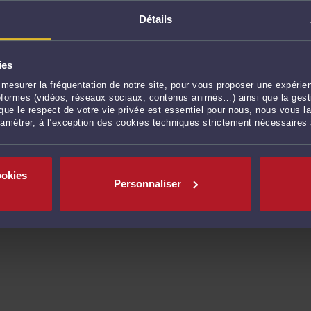
Détails
2
Faites une demande de rappel
ies
mesurer la fréquentation de notre site, pour vous proposer une expérien
ateformes (vidéos, réseaux sociaux, contenus animés…) ainsi que la gesti
ue le respect de votre vie privée est essentiel pour nous, nous vous la
ramétrer, à l’exception des cookies techniques strictement nécessaires
ookies
QUESTIONS FRÉQUEMMENT POSÉES
Personnaliser