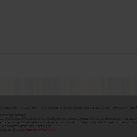
rd Haussmann – 75008 Paris), met en œuvre un traitement de données caractère personnel pour permettre la ge
ra pas vous répondre.
 rectification, l’effacement et la portabilité de vos données ainsi que la limitation du traitement. Vous po
ncernant. L’exercice de ces droits s’effectuent, auprès du délégué à la protection des données, par l’envoi s
e - 180 boulevard Haussmann, 75008 Paris.
uvez consulter la
politique de confidentialité.