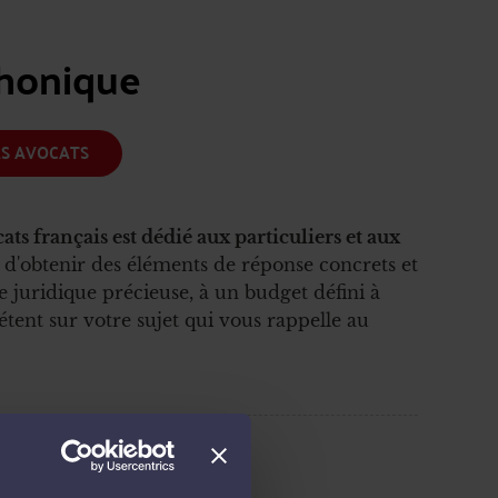
phonique
ES AVOCATS
ats français est dédié aux particuliers et aux
 d'obtenir des éléments de réponse concrets et
 juridique précieuse, à un budget défini à
mpétent sur votre sujet qui vous rappelle au