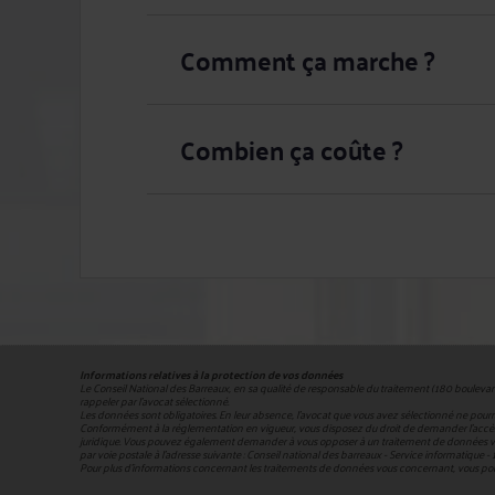
Comment ça marche ?
Combien ça coûte ?
Informations relatives à la protection de vos données
Le Conseil National des Barreaux, en sa qualité de responsable du traitement (180 bouleva
rappeler par l'avocat sélectionné.
Les données sont obligatoires. En leur absence, l'avocat que vous avez sélectionné ne pour
Conformément à la réglementation en vigueur, vous disposez du droit de demander l'accès, la
juridique. Vous pouvez également demander à vous opposer à un traitement de données vous co
par voie postale à l’adresse suivante : Conseil national des barreaux - Service informatiqu
Pour plus d’informations concernant les traitements de données vous concernant, vous po