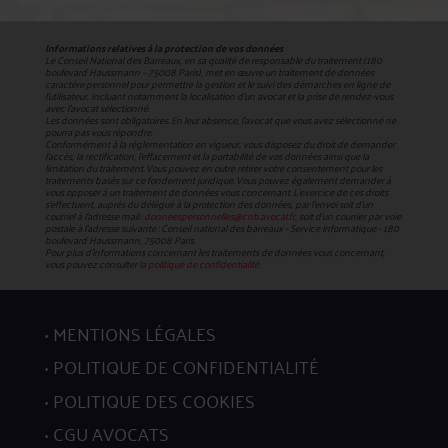
Informations relatives à la protection de vos données
Le Conseil National des Barreaux, en sa qualité de responsable du traitement (180
boulevard Haussmann – 75008 Paris), met en œuvre un traitement de données
caractère personnel pour permettre la gestion et le suivi des démarches en ligne de
l'utilisateur, incluant notamment la localisation d'un avocat et la prise de rendez-vous
avec l'avocat sélectionné.
Les données sont obligatoires. En leur absence, l'avocat que vous avez sélectionné ne
pourra pas vous répondre.
Conformément à la réglementation en vigueur, vous disposez du droit de demander
l'accès, la rectification, l’effacement et la portabilité de vos données ainsi que la
limitation du traitement. Vous pouvez en outre retirer votre consentement pour les
traitements basés sur ce fondement juridique. Vous pouvez également demander à
vous opposer à un traitement de données vous concernant. L’exercice de ces droits
s’effectuent, auprès du délégué à la protection des données, par l’envoi soit d’un
courriel à l’adresse mail :
donneespersonnelles@cnb.avocat.fr
, soit d’un courrier par voie
postale à l’adresse suivante : Conseil national des barreaux - Service informatique - 180
boulevard Haussmann, 75008 Paris.
Pour plus d’informations concernant les traitements de données vous concernant,
vous pouvez consulter la
politique de confidentialité.
MENTIONS LÉGALES
POLITIQUE DE CONFIDENTIALITÉ
POLITIQUE DES COOKIES
CGU AVOCATS