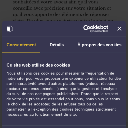
souhaitées à votre avocat afin qu'il vous
conseille avec précision sur votre situation et
qu'il vous apporte des éléments de réponses
clairs. De plus, vous maîtrisez votre budget en
réglant votre consultation en avance à un prix
fixe.
Consentement
Détails
À propos des cookies
Comment ça marche ?
Ce site web utilise des cookies
1
Choisissez votre avocat
Nous utilisons des cookies pour mesurer la fréquentation de
notre site, pour vous proposer une expérience utilisateur fondée
2
Prenez rendez-vous
sur l’interactivité avec d’autres plateformes (vidéos, réseaux
sociaux, contenus animés…) ainsi que la gestion et l’analyse
du suivi de nos campagnes publicitaires. Parce que le respect
3
Rencontrez votre avocat
de votre vie privée est essentiel pour nous, nous vous laissons
le choix de les accepter, de les refuser tous ou de les
paramétrer, à l’exception des cookies techniques strictement
nécessaires au fonctionnement du site.