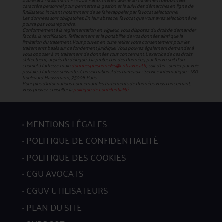
caractère personnel pour permettre la gestion et le suivi des démarches en ligne de
l'utilisateur, incluant notamment de se faire rappeler par l'avocat sélectionné.
Les données sont obligatoires. En leur absence, l'avocat que vous avez sélectionné ne
pourra pas vous répondre.
Conformément à la réglementation en vigueur, vous disposez du droit de demander
l'accès, la rectification, l’effacement et la portabilité de vos données ainsi que la
limitation du traitement. Vous pouvez en outre retirer votre consentement pour les
traitements basés sur ce fondement juridique. Vous pouvez également demander à
vous opposer à un traitement de données vous concernant. L’exercice de ces droits
s’effectuent, auprès du délégué à la protection des données, par l’envoi soit d’un
courriel à l’adresse mail :
donneespersonnelles@cnb.avocat.fr
, soit d’un courrier par voie
postale à l’adresse suivante : Conseil national des barreaux - Service informatique - 180
boulevard Haussmann, 75008 Paris.
Pour plus d’informations concernant les traitements de données vous concernant,
vous pouvez consulter la
politique de confidentialité.
MENTIONS LÉGALES
POLITIQUE DE CONFIDENTIALITÉ
POLITIQUE DES COOKIES
CGU AVOCATS
CGUV UTILISATEURS
PLAN DU SITE