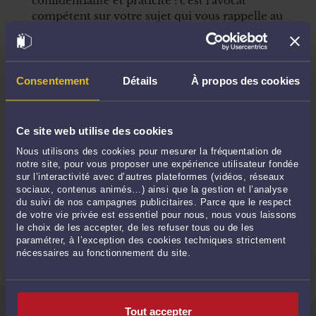
confidentialité et praticité : c'est l'avocat
compétent sur votre sujet qui vous rappelle au
moment souhaité.
Comment ça marche ?
Consentement
Détails
À propos des cookies
1
Choisissez votre avocat
Ce site web utilise des cookies
2
Faites une demande de rappel
Nous utilisons des cookies pour mesurer la fréquentation de
notre site, pour vous proposer une expérience utilisateur fondée
sur l’interactivité avec d’autres plateformes (vidéos, réseaux
3
sociaux, contenus animés…) ainsi que la gestion et l’analyse
Votre avocat vous contacte
du suivi de nos campagnes publicitaires. Parce que le respect
de votre vie privée est essentiel pour nous, nous vous laissons
le choix de les accepter, de les refuser tous ou de les
paramétrer, à l’exception des cookies techniques strictement
nécessaires au fonctionnement du site.
QUESTIONS FRÉQUEMMENT POSÉES
Tout accepter