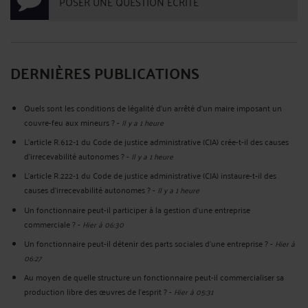
POSER UNE QUESTION ÉCRITE
DERNIÈRES PUBLICATIONS
Quels sont les conditions de légalité d'un arrêté d'un maire imposant un
couvre-feu aux mineurs ?
-
Il y a 1 heure
L’article R.612‑1 du Code de justice administrative (CJA) crée-t-il des causes
d’irrecevabilité autonomes ?
-
Il y a 1 heure
L’article R.222‑1 du Code de justice administrative (CJA) instaure-t-il des
causes d’irrecevabilité autonomes ?
-
Il y a 1 heure
Un fonctionnaire peut-il participer à la gestion d’une entreprise
commerciale ?
-
Hier à 06:30
Un fonctionnaire peut-il détenir des parts sociales d’une entreprise ?
-
Hier à
06:27
Au moyen de quelle structure un fonctionnaire peut-il commercialiser sa
production libre des œuvres de l’esprit ?
-
Hier à 05:31