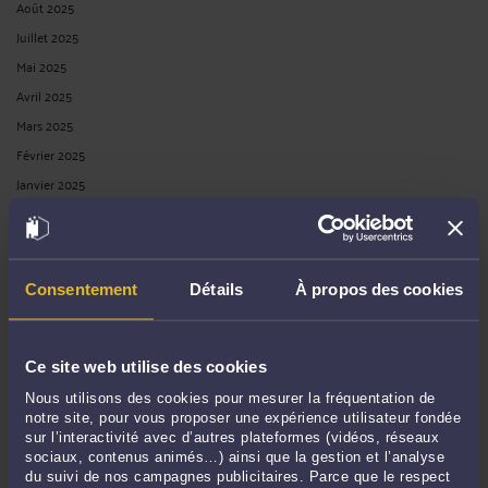
Août 2025
Juillet 2025
Mai 2025
Avril 2025
Mars 2025
Février 2025
Janvier 2025
Décembre 2024
Novembre 2024
Octobre 2024
Consentement
Détails
À propos des cookies
Septembre 2024
Août 2024
Juillet 2024
Ce site web utilise des cookies
Juin 2024
Nous utilisons des cookies pour mesurer la fréquentation de
Mai 2024
notre site, pour vous proposer une expérience utilisateur fondée
sur l’interactivité avec d’autres plateformes (vidéos, réseaux
Avril 2024
sociaux, contenus animés…) ainsi que la gestion et l’analyse
Mars 2024
du suivi de nos campagnes publicitaires. Parce que le respect