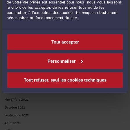
de votre vie privée est essentiel pour nous, nous vous laissons
Février 2024
le choix de les accepter, de les refuser tous ou de les
Janvier 2024
paramétrer, à l’exception des cookies techniques strictement
nécessaires au fonctionnement du site.
Décembre 2023
Novembre 2023
Octobre 2023
Tout accepter
Septembre 2023
Juin 2023
Mai 2023
Personnaliser
Avril 2023
Mars 2023
Tout refuser, sauf les cookies techniques
Février 2023
Décembre 2022
Novembre 2022
Octobre 2022
Septembre 2022
Août 2022