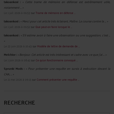
takoankosi :
« Cette trame de mémoire en défense est extrêmement utile,
notamment ... »
Le 1 juil. 2026 à 06:53
sur
Trame de mémoire en défense ...
takoankosi :
« Merci pour cet article très éclairant, Maître. La course contre la ... »
Le 1 juil. 2026 à 06:52
sur
Que peut-on faire lorsque le ...
takoankosi :
« S’il estime avoir à faire une observation ou une suggestion, c’est ...
»
Le 23 juin 2026 à 10:43
sur
Modèle de lettre de demande de ...
Melchior :
« Bonjour. Cet article est très intéressant et cadre avec ce que j'ai ... »
Le 1 juin 2026 à 08:42
sur
Ce qu’un fonctionnaire convoqué ...
Sprunki Mods :
« Pour présenter une requête en sursis à exécution devant la
CAA, ... »
Le 21 mai 2026 à 09:13
sur
Comment présenter une requête ...
RECHERCHE