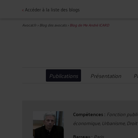
<
Accéder à la liste des blogs
Avocat.fr
>
Blog des avocats
>
Blog de Me André ICARD
Publications
Présentation
P
Compétences :
Fonction publiq
économique, Urbanisme, Droit 
Barreau :
Paris