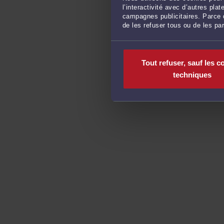
l’interactivité avec d’autres pl
campagnes publicitaires. Parce q
de les refuser tous ou de les pa
Tout refuser, sauf les c
techniques