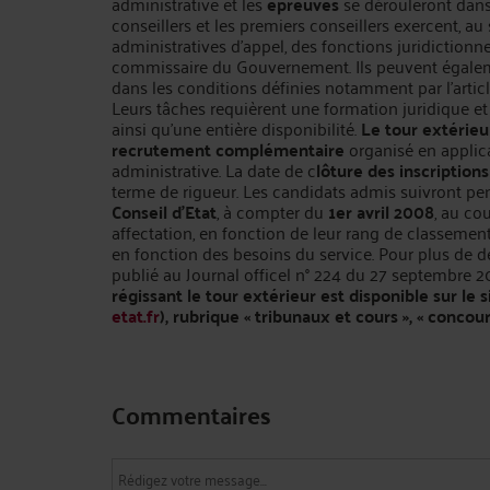
administrative et les
épreuves
se dérouleront dan
conseillers et les premiers conseillers exercent, au
administratives d'appel, des fonctions juridictionn
commissaire du Gouvernement. Ils peuvent égalem
dans les conditions définies notamment par l'articl
Leurs tâches requièrent une formation juridique e
ainsi qu'une entière disponibilité.
Le tour extérieu
recrutement complémentaire
organisé en applica
administrative. La date de c
lôture des inscription
terme de rigueur. Les candidats admis suivront pe
Conseil d'Etat
, à compter du
1er avril 2008
, au co
affectation, en fonction de leur rang de classement
en fonction des besoins du service. Pour plus de d
publié au Journal officel n° 224 du 27 septembre 20
régissant le tour extérieur est disponible sur le s
etat.fr
), rubrique « tribunaux et cours », « concou
Commentaires