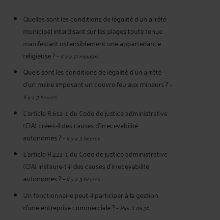
Quelles sont les conditions de légalité d’un arrêté
municipal interdisant sur les plages toute tenue
manifestant ostensiblement une appartenance
religieuse ?
-
Il y a 17 minutes
Quels sont les conditions de légalité d'un arrêté
d'un maire imposant un couvre-feu aux mineurs ?
-
Il y a 3 heures
L’article R.612‑1 du Code de justice administrative
(CJA) crée-t-il des causes d’irrecevabilité
autonomes ?
-
Il y a 3 heures
L’article R.222‑1 du Code de justice administrative
(CJA) instaure-t-il des causes d’irrecevabilité
autonomes ?
-
Il y a 3 heures
Un fonctionnaire peut-il participer à la gestion
d’une entreprise commerciale ?
-
Hier à 06:30