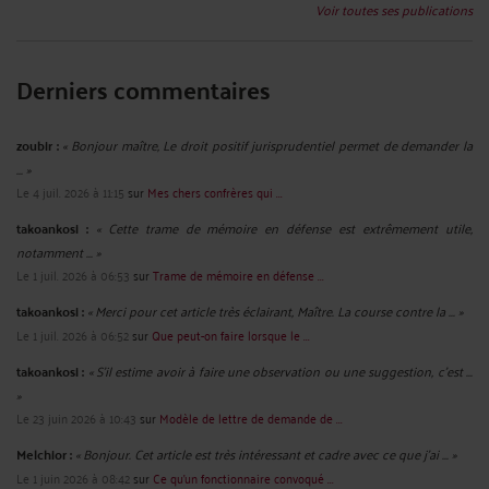
Voir toutes ses publications
Derniers commentaires
zoubir :
« Bonjour maître, Le droit positif jurisprudentiel permet de demander la
... »
Le 4 juil. 2026 à 11:15
sur
Mes chers confrères qui ...
takoankosi :
« Cette trame de mémoire en défense est extrêmement utile,
notamment ... »
Le 1 juil. 2026 à 06:53
sur
Trame de mémoire en défense ...
takoankosi :
« Merci pour cet article très éclairant, Maître. La course contre la ... »
Le 1 juil. 2026 à 06:52
sur
Que peut-on faire lorsque le ...
takoankosi :
« S’il estime avoir à faire une observation ou une suggestion, c’est ...
»
Le 23 juin 2026 à 10:43
sur
Modèle de lettre de demande de ...
Melchior :
« Bonjour. Cet article est très intéressant et cadre avec ce que j'ai ... »
Le 1 juin 2026 à 08:42
sur
Ce qu’un fonctionnaire convoqué ...