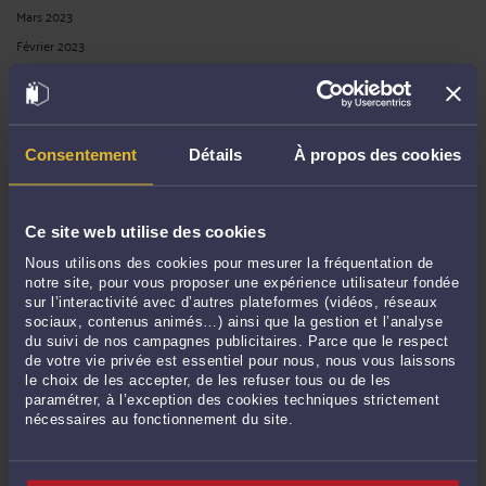
Mars 2023
Février 2023
Décembre 2022
Novembre 2022
Octobre 2022
Consentement
Détails
À propos des cookies
Septembre 2022
Août 2022
Juillet 2022
Ce site web utilise des cookies
Juin 2022
Nous utilisons des cookies pour mesurer la fréquentation de
Mai 2022
notre site, pour vous proposer une expérience utilisateur fondée
sur l’interactivité avec d’autres plateformes (vidéos, réseaux
Avril 2022
sociaux, contenus animés…) ainsi que la gestion et l’analyse
Mars 2022
du suivi de nos campagnes publicitaires. Parce que le respect
de votre vie privée est essentiel pour nous, nous vous laissons
Février 2022
le choix de les accepter, de les refuser tous ou de les
Janvier 2022
paramétrer, à l’exception des cookies techniques strictement
nécessaires au fonctionnement du site.
Décembre 2021
Novembre 2021
Octobre 2021