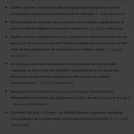
Quelles sont les 5 obligations déontologiques principales d’un avocat
chroniqueur régulier d’une chaîne privée de télévision ?
-
Avant-hier à 11:13
Est-il possible de contester les conclusions d’un médecin agréé devant le
conseil médical siégeant en formation restreinte ?
-
Le 31 juil. 2026 à 11:44
Quelles sont les conséquences pour l’agent public de la suppression au 1er
août 2026 du recours au conseil médical supérieur en cas d'avis du conseil
médical concordant avec les conclusions du médecin agréé ?
-
Le 31 juil.
2026 à 10:30
Un fonctionnaire dont la demande de reconnaissance d’un accident
imputable au service est refusée peut-il parallèlement à un recours en
annulation contre ce refus, déposer une déclaration de maladie
professionnelle ?
-
Le 31 juil. 2026 à 07:00
Que peut faire le requérant ou son avocat lorsque l'administration
défenderesse ne produit pas d'observations dans les délais fixés par le juge ?
-
Le 24 juil. 2026 à 06:09
Comment calculer « à la main » les intérêts simples, majorés et capitalisés
d’un jugement de condamnation pécuniaire de l’administration ?
-
Le 13 juil.
2026 à 07:45