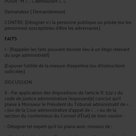
POUR : M. < ... >, demeurant <... >,
Demandeur [ Demanderesse]
CONTRE: [Désigner ici la personne publique ou privée (ou les
personnes) susceptibles d'être les adversaires.]
FAITS
I - [Rappeler les faits pouvant donner lieu à un litige relevant
du juge administratif]
[Exposer l'utilité de la mesure d'expertise (ou d'instruction)
sollicitée.]
DISCUSSION
II - Par application des dispositions de l'article R. 532-1 du
code de justice administrative l'exposant[e] conclut qu'il
plaise à Monsieur le Président du Tribunal administratif de < ...
> [ou de la Cour administrative d'appel de < ... > ou de la
section du contentieux du Conseil d'État] de bien vouloir :
- Désigner tel expert qu'il lui plaira avec mission de :