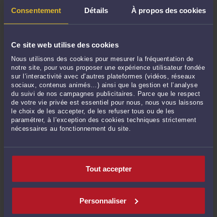
Consentement
Détails
À propos des cookies
DERNIÈRES PUBLICATIONS
Ce site web utilise des cookies
Quelles sont les conditions de légalité d’un arrêté municipal interdisant sur
les plages toute tenue manifestant ostensiblement une appartenance
Nous utilisons des cookies pour mesurer la fréquentation de
religieuse ?
-
Le 7 août 2026 à 11:58
notre site, pour vous proposer une expérience utilisateur fondée
sur l’interactivité avec d’autres plateformes (vidéos, réseaux
Quels sont les conditions de légalité d'un arrêté d'un maire imposant un
sociaux, contenus animés…) ainsi que la gestion et l’analyse
couvre-feu aux mineurs ?
-
Le 7 août 2026 à 08:50
du suivi de nos campagnes publicitaires. Parce que le respect
de votre vie privée est essentiel pour nous, nous vous laissons
L’article R.612‑1 du Code de justice administrative (CJA) crée-t-il des causes
le choix de les accepter, de les refuser tous ou de les
d’irrecevabilité autonomes ?
-
Le 7 août 2026 à 08:47
paramétrer, à l’exception des cookies techniques strictement
L’article R.222‑1 du Code de justice administrative (CJA) instaure-t-il des
nécessaires au fonctionnement du site.
causes d’irrecevabilité autonomes ?
-
Le 7 août 2026 à 08:44
Un fonctionnaire peut-il participer à la gestion d’une entreprise
commerciale ?
-
Le 6 août 2026 à 06:30
Tout accepter
Un fonctionnaire peut-il détenir des parts sociales d’une entreprise ?
-
Le 6
août 2026 à 06:27
Au moyen de quelle structure un fonctionnaire peut-il commercialiser sa
Personnaliser
production libre des œuvres de l’esprit ?
-
Le 6 août 2026 à 05:31