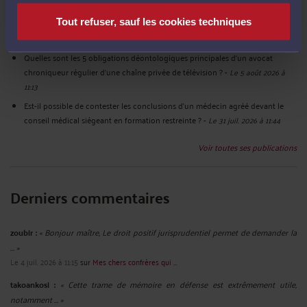
Quelles sont les obligations d’un officier général placé en 2ème section
Tout refuser, sauf les cookies techniques
intervenant régulier sur une chaîne privée de télévision ?
-
Le 5 août 2026 à
11:33
Quelles sont les 5 obligations déontologiques principales d’un avocat
chroniqueur régulier d’une chaîne privée de télévision ?
-
Le 5 août 2026 à
11:13
Est-il possible de contester les conclusions d’un médecin agréé devant le
conseil médical siégeant en formation restreinte ?
-
Le 31 juil. 2026 à 11:44
Voir toutes ses publications
Derniers commentaires
zoubir :
« Bonjour maître, Le droit positif jurisprudentiel permet de demander la
... »
Le 4 juil. 2026 à 11:15
sur
Mes chers confrères qui ...
takoankosi :
« Cette trame de mémoire en défense est extrêmement utile,
notamment ... »