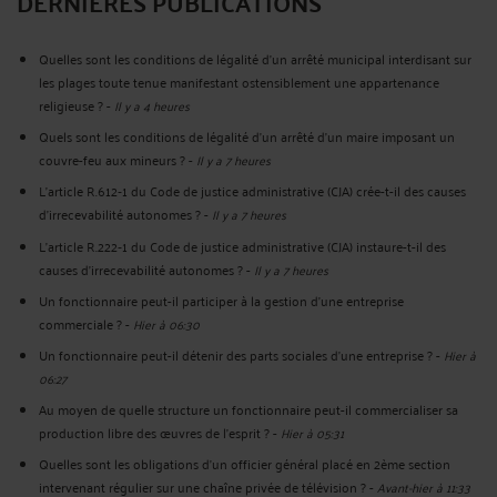
DERNIÈRES PUBLICATIONS
Quelles sont les conditions de légalité d’un arrêté municipal interdisant sur
les plages toute tenue manifestant ostensiblement une appartenance
religieuse ?
-
Il y a 4 heures
Quels sont les conditions de légalité d'un arrêté d'un maire imposant un
couvre-feu aux mineurs ?
-
Il y a 7 heures
L’article R.612‑1 du Code de justice administrative (CJA) crée-t-il des causes
d’irrecevabilité autonomes ?
-
Il y a 7 heures
L’article R.222‑1 du Code de justice administrative (CJA) instaure-t-il des
causes d’irrecevabilité autonomes ?
-
Il y a 7 heures
Un fonctionnaire peut-il participer à la gestion d’une entreprise
commerciale ?
-
Hier à 06:30
Un fonctionnaire peut-il détenir des parts sociales d’une entreprise ?
-
Hier à
06:27
Au moyen de quelle structure un fonctionnaire peut-il commercialiser sa
production libre des œuvres de l’esprit ?
-
Hier à 05:31
Quelles sont les obligations d’un officier général placé en 2ème section
intervenant régulier sur une chaîne privée de télévision ?
-
Avant-hier à 11:33