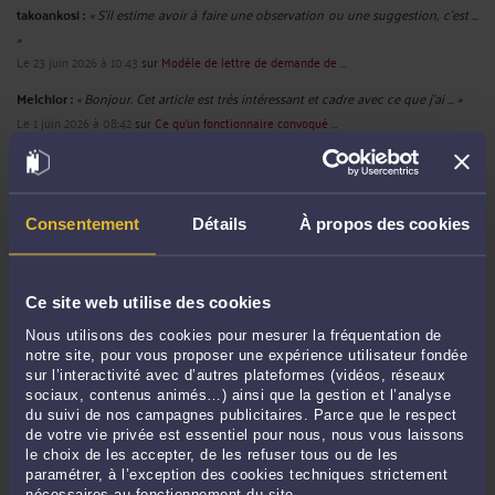
takoankosi :
« S’il estime avoir à faire une observation ou une suggestion, c’est ...
»
Le 23 juin 2026 à 10:43
sur
Modèle de lettre de demande de ...
Melchior :
« Bonjour. Cet article est très intéressant et cadre avec ce que j'ai ... »
Le 1 juin 2026 à 08:42
sur
Ce qu’un fonctionnaire convoqué ...
Sprunki Mods :
« Pour présenter une requête en sursis à exécution devant la
CAA, ... »
Le 21 mai 2026 à 09:13
sur
Comment présenter une requête ...
Consentement
Détails
À propos des cookies
RECHERCHE
Ce site web utilise des cookies
Nous utilisons des cookies pour mesurer la fréquentation de
notre site, pour vous proposer une expérience utilisateur fondée
sur l’interactivité avec d’autres plateformes (vidéos, réseaux
sociaux, contenus animés…) ainsi que la gestion et l’analyse
du suivi de nos campagnes publicitaires. Parce que le respect
Publié du
au
de votre vie privée est essentiel pour nous, nous vous laissons
le choix de les accepter, de les refuser tous ou de les
paramétrer, à l’exception des cookies techniques strictement
nécessaires au fonctionnement du site.