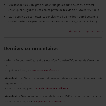
Quelles sont les 5 obligations déontologiques principales d’un avocat
chroniqueur régulier d’une chaîne privée de télévision ?
-
Avant-hier à 11:13
Est-il possible de contester les conclusions d’un médecin agréé devant le
conseil médical siégeant en formation restreinte ?
-
Le 31 juil. 2026 à 11:44
Voir toutes ses publications
Derniers commentaires
zoubir :
« Bonjour maître, Le droit positif jurisprudentiel permet de demander la
... »
Le 4 juil. 2026 à 11:15
sur
Mes chers confrères qui ...
takoankosi :
« Cette trame de mémoire en défense est extrêmement utile,
notamment ... »
Le 1 juil. 2026 à 06:53
sur
Trame de mémoire en défense ...
takoankosi :
« Merci pour cet article très éclairant, Maître. La course contre la ... »
Le 1 juil. 2026 à 06:52
sur
Que peut-on faire lorsque le ...