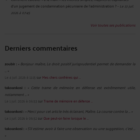
d’un jugement de condamnation pécuniaire de l’administration ?
-
Le 13 juil.
2026 à 07:45
Voir toutes ses publications
Derniers commentaires
zoubir :
« Bonjour maître, Le droit positif jurisprudentiel permet de demander la
... »
Le 4 juil. 2026 à 11:15
sur
Mes chers confrères qui ...
takoankosi :
« Cette trame de mémoire en défense est extrêmement utile,
notamment ... »
Le 1 juil. 2026 à 06:53
sur
Trame de mémoire en défense ...
takoankosi :
« Merci pour cet article très éclairant, Maître. La course contre la ... »
Le 1 juil. 2026 à 06:52
sur
Que peut-on faire lorsque le ...
takoankosi :
« S’il estime avoir à faire une observation ou une suggestion, c’est ...
»