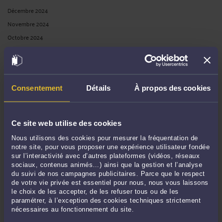
Décembre 2024
Novembre 2024
Octobre 2024
Septembre 2024
Août 2024
Juillet 2024
Consentement
Détails
À propos des cookies
Juin 2024
Mai 2024
Avril 2024
Ce site web utilise des cookies
Mars 2024
Nous utilisons des cookies pour mesurer la fréquentation de
Février 2024
notre site, pour vous proposer une expérience utilisateur fondée
sur l’interactivité avec d’autres plateformes (vidéos, réseaux
Janvier 2024
sociaux, contenus animés…) ainsi que la gestion et l’analyse
Décembre 2023
du suivi de nos campagnes publicitaires. Parce que le respect
de votre vie privée est essentiel pour nous, nous vous laissons
Novembre 2023
le choix de les accepter, de les refuser tous ou de les
Octobre 2023
paramétrer, à l’exception des cookies techniques strictement
nécessaires au fonctionnement du site.
Septembre 2023