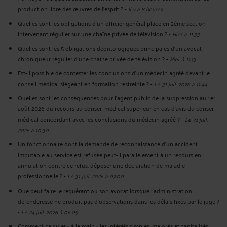
production libre des œuvres de l’esprit ?
-
Il y a 8 heures
Quelles sont les obligations d’un officier général placé en 2ème section
intervenant régulier sur une chaîne privée de télévision ?
-
Hier à 11:33
Quelles sont les 5 obligations déontologiques principales d’un avocat
chroniqueur régulier d’une chaîne privée de télévision ?
-
Hier à 11:13
Est-il possible de contester les conclusions d’un médecin agréé devant le
conseil médical siégeant en formation restreinte ?
-
Le 31 juil. 2026 à 11:44
Quelles sont les conséquences pour l’agent public de la suppression au 1er
août 2026 du recours au conseil médical supérieur en cas d'avis du conseil
médical concordant avec les conclusions du médecin agréé ?
-
Le 31 juil.
2026 à 10:30
Un fonctionnaire dont la demande de reconnaissance d’un accident
imputable au service est refusée peut-il parallèlement à un recours en
annulation contre ce refus, déposer une déclaration de maladie
professionnelle ?
-
Le 31 juil. 2026 à 07:00
Que peut faire le requérant ou son avocat lorsque l'administration
défenderesse ne produit pas d'observations dans les délais fixés par le juge ?
-
Le 24 juil. 2026 à 06:09
Comment calculer « à la main » les intérêts simples, majorés et capitalisés