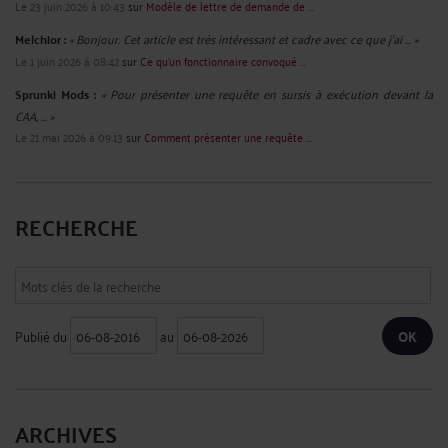
Le 23 juin 2026 à 10:43
sur
Modèle de lettre de demande de ...
Melchior :
« Bonjour. Cet article est très intéressant et cadre avec ce que j'ai ... »
Le 1 juin 2026 à 08:42
sur
Ce qu’un fonctionnaire convoqué ...
Sprunki Mods :
« Pour présenter une requête en sursis à exécution devant la
CAA, ... »
Le 21 mai 2026 à 09:13
sur
Comment présenter une requête ...
RECHERCHE
Publié du
au
ARCHIVES