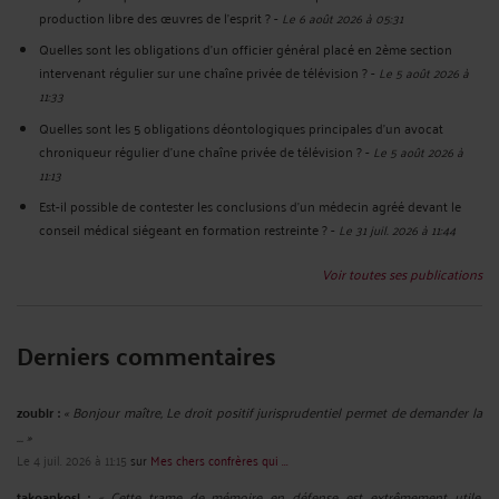
production libre des œuvres de l’esprit ?
-
Le 6 août 2026 à 05:31
Quelles sont les obligations d’un officier général placé en 2ème section
intervenant régulier sur une chaîne privée de télévision ?
-
Le 5 août 2026 à
11:33
Quelles sont les 5 obligations déontologiques principales d’un avocat
chroniqueur régulier d’une chaîne privée de télévision ?
-
Le 5 août 2026 à
11:13
Est-il possible de contester les conclusions d’un médecin agréé devant le
conseil médical siégeant en formation restreinte ?
-
Le 31 juil. 2026 à 11:44
Voir toutes ses publications
Derniers commentaires
zoubir :
« Bonjour maître, Le droit positif jurisprudentiel permet de demander la
... »
Le 4 juil. 2026 à 11:15
sur
Mes chers confrères qui ...
takoankosi :
« Cette trame de mémoire en défense est extrêmement utile,