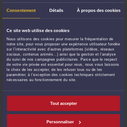
Février 2024
Janvier 2024
Consentement
Détails
À propos des cookies
Décembre 2023
Novembre 2023
Ce site web utilise des cookies
Octobre 2023
Nous utilisons des cookies pour mesurer la fréquentation de
Septembre 2023
notre site, pour vous proposer une expérience utilisateur fondée
Juin 2023
sur l’interactivité avec d’autres plateformes (vidéos, réseaux
sociaux, contenus animés…) ainsi que la gestion et l’analyse
Mai 2023
du suivi de nos campagnes publicitaires. Parce que le respect
Avril 2023
de votre vie privée est essentiel pour nous, nous vous laissons
le choix de les accepter, de les refuser tous ou de les
Mars 2023
paramétrer, à l’exception des cookies techniques strictement
Février 2023
nécessaires au fonctionnement du site.
Décembre 2022
Novembre 2022
Octobre 2022
Tout accepter
Septembre 2022
Août 2022
Personnaliser
Juillet 2022