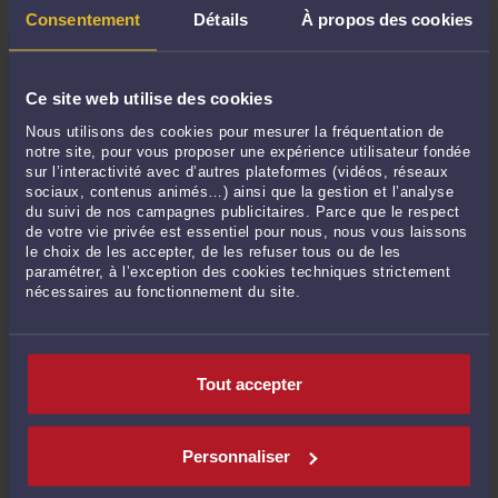
Consentement
Détails
À propos des cookies
Décembre 2023
Novembre 2023
Octobre 2023
Ce site web utilise des cookies
Septembre 2023
Nous utilisons des cookies pour mesurer la fréquentation de
Juin 2023
notre site, pour vous proposer une expérience utilisateur fondée
sur l’interactivité avec d’autres plateformes (vidéos, réseaux
Mai 2023
sociaux, contenus animés…) ainsi que la gestion et l’analyse
Avril 2023
du suivi de nos campagnes publicitaires. Parce que le respect
de votre vie privée est essentiel pour nous, nous vous laissons
Mars 2023
le choix de les accepter, de les refuser tous ou de les
Février 2023
paramétrer, à l’exception des cookies techniques strictement
nécessaires au fonctionnement du site.
Décembre 2022
Novembre 2022
Octobre 2022
Tout accepter
Septembre 2022
Août 2022
Juillet 2022
Personnaliser
Juin 2022