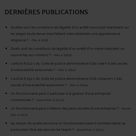
DERNIÈRES PUBLICATIONS
Quelles sont les conditions de légalité d’un arrêté municipal interdisant sur
les plages toute tenue manifestant ostensiblement une appartenance
religieuse ?
-
Hier à 11:58
Quels sont les conditions de légalité d'un arrêté d'un maire imposant un
couvre-feu aux mineurs ?
-
Hier à 08:50
L’article R.612‑1 du Code de justice administrative (CJA) crée-t-il des causes
d’irrecevabilité autonomes ?
-
Hier à 08:47
L’article R.222‑1 du Code de justice administrative (CJA) instaure-t-il des
causes d’irrecevabilité autonomes ?
-
Hier à 08:44
Un fonctionnaire peut-il participer à la gestion d’une entreprise
commerciale ?
-
Avant-hier à 06:30
Un fonctionnaire peut-il détenir des parts sociales d’une entreprise ?
-
Avant-
hier à 06:27
Au moyen de quelle structure un fonctionnaire peut-il commercialiser sa
production libre des œuvres de l’esprit ?
-
Avant-hier à 05:31