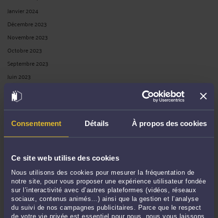
Janvier 2024
Décembre 2023
Novembre 2023
Octobre 2023
Septembre 2023
Juin 2023
Mai 2023
Avril 2023
Mars 2023
Consentement
Détails
À propos des cookies
Février 2023
Décembre 2022
Novembre 2022
Ce site web utilise des cookies
Octobre 2022
Nous utilisons des cookies pour mesurer la fréquentation de
Septembre 2022
notre site, pour vous proposer une expérience utilisateur fondée
sur l’interactivité avec d’autres plateformes (vidéos, réseaux
Août 2022
sociaux, contenus animés…) ainsi que la gestion et l’analyse
Juillet 2022
du suivi de nos campagnes publicitaires. Parce que le respect
de votre vie privée est essentiel pour nous, nous vous laissons