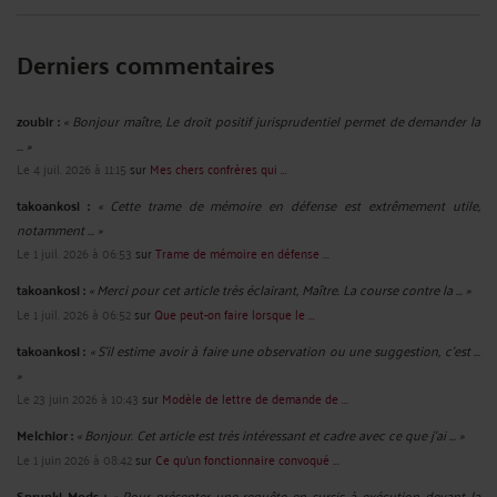
Derniers commentaires
zoubir :
« Bonjour maître, Le droit positif jurisprudentiel permet de demander la
... »
Le 4 juil. 2026 à 11:15
sur
Mes chers confrères qui ...
takoankosi :
« Cette trame de mémoire en défense est extrêmement utile,
notamment ... »
Le 1 juil. 2026 à 06:53
sur
Trame de mémoire en défense ...
takoankosi :
« Merci pour cet article très éclairant, Maître. La course contre la ... »
Le 1 juil. 2026 à 06:52
sur
Que peut-on faire lorsque le ...
takoankosi :
« S’il estime avoir à faire une observation ou une suggestion, c’est ...
»
Le 23 juin 2026 à 10:43
sur
Modèle de lettre de demande de ...
Melchior :
« Bonjour. Cet article est très intéressant et cadre avec ce que j'ai ... »
Le 1 juin 2026 à 08:42
sur
Ce qu’un fonctionnaire convoqué ...
Sprunki Mods :
« Pour présenter une requête en sursis à exécution devant la