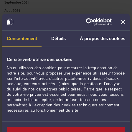
Septembre 2024
Août 2024
Juillet 2024
Juin 2024
Mai 2024
Consentement
Détails
À propos des cookies
Avril 2024
Mars 2024
Février 2024
Ce site web utilise des cookies
Janvier 2024
Nous utilisons des cookies pour mesurer la fréquentation de
Décembre 2023
notre site, pour vous proposer une expérience utilisateur fondée
sur l’interactivité avec d’autres plateformes (vidéos, réseaux
Novembre 2023
sociaux, contenus animés…) ainsi que la gestion et l’analyse
Octobre 2023
du suivi de nos campagnes publicitaires. Parce que le respect
de votre vie privée est essentiel pour nous, nous vous laissons
Septembre 2023
le choix de les accepter, de les refuser tous ou de les
Juin 2023
paramétrer, à l’exception des cookies techniques strictement
nécessaires au fonctionnement du site.
Mai 2023
Avril 2023
Mars 2023