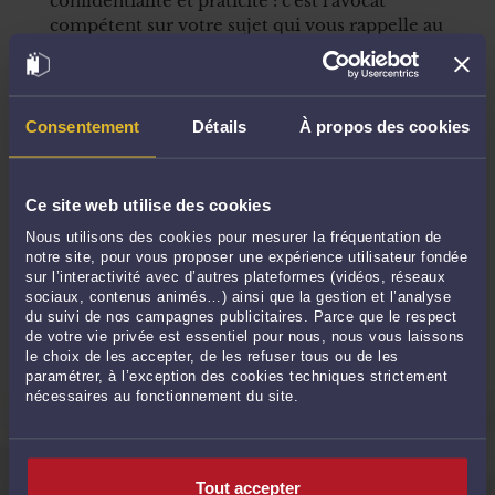
confidentialité et praticité : c'est l'avocat
compétent sur votre sujet qui vous rappelle au
moment souhaité.
Comment ça marche ?
Consentement
Détails
À propos des cookies
1
Choisissez votre avocat
Ce site web utilise des cookies
2
Faites une demande de rappel
Nous utilisons des cookies pour mesurer la fréquentation de
notre site, pour vous proposer une expérience utilisateur fondée
sur l’interactivité avec d’autres plateformes (vidéos, réseaux
sociaux, contenus animés…) ainsi que la gestion et l’analyse
3
Votre avocat vous contacte
du suivi de nos campagnes publicitaires. Parce que le respect
de votre vie privée est essentiel pour nous, nous vous laissons
le choix de les accepter, de les refuser tous ou de les
paramétrer, à l’exception des cookies techniques strictement
nécessaires au fonctionnement du site.
QUESTIONS FRÉQUEMMENT POSÉES
Tout accepter