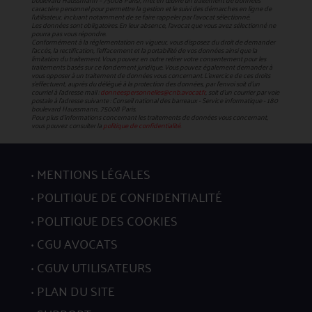
boulevard Haussmann – 75008 Paris), met en œuvre un traitement de données
caractère personnel pour permettre la gestion et le suivi des démarches en ligne de
l'utilisateur, incluant notamment de se faire rappeler par l'avocat sélectionné.
Les données sont obligatoires. En leur absence, l'avocat que vous avez sélectionné ne
pourra pas vous répondre.
Conformément à la réglementation en vigueur, vous disposez du droit de demander
l'accès, la rectification, l’effacement et la portabilité de vos données ainsi que la
limitation du traitement. Vous pouvez en outre retirer votre consentement pour les
traitements basés sur ce fondement juridique. Vous pouvez également demander à
vous opposer à un traitement de données vous concernant. L’exercice de ces droits
s’effectuent, auprès du délégué à la protection des données, par l’envoi soit d’un
courriel à l’adresse mail :
donneespersonnelles@cnb.avocat.fr
, soit d’un courrier par voie
postale à l’adresse suivante : Conseil national des barreaux - Service informatique - 180
boulevard Haussmann, 75008 Paris.
Pour plus d’informations concernant les traitements de données vous concernant,
vous pouvez consulter la
politique de confidentialité.
MENTIONS LÉGALES
POLITIQUE DE CONFIDENTIALITÉ
POLITIQUE DES COOKIES
CGU AVOCATS
CGUV UTILISATEURS
PLAN DU SITE