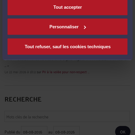
ALIS :
« Deutschlands vertrauenswürdigster legaler IPTV-Anbieter. IPTV kaufen -
Tout accepter
... »
Le 22 mai 2026 à 18:12
sur
Excès de vitesse +42 km/h : ...
ALIS :
« Osta IPTV Finland – 25 000+ kanavaa HD & 4K. Vakaa yhteys, välitön ... »
Personnaliser
Le 22 mai 2026 à 18:12
sur
Excès de vitesse +42 km/h : ...
ALIS :
« Osta IPTV Finland – 25 000+ kanavaa HD & 4K. Vakaa yhteys, välitön ... »
Tout refuser, sauf les cookies techniques
Le 22 mai 2026 à 18:11
sur
PV à la volée pour non-respect ...
ALIS :
« Deutschlands vertrauenswürdigster legaler IPTV-Anbieter. IPTV kaufen -
... »
Le 22 mai 2026 à 18:11
sur
PV à la volée pour non-respect ...
RECHERCHE
Publié du
au