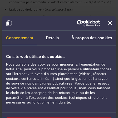
conducteur peut reprendre le volant immédiatement
-
Le 27 juil. 2026 à 10:51
Lexique du droit routier
-
Le 23 juil. 2026 à 16:51
Peut-on confisquer un véhicule d’entreprise en cas de récidive d’alcool au
volant ?
-
Le 21 juil. 2026 à 12:03
CRPC à Caen : comment éviter le pire après une récidive de conduite sous
stupéfiants ?
-
Le 15 juil. 2026 à 08:01
Consentement
Détails
À propos des cookies
Alcool au volant au Havre : comment éviter l’inscription au casier judiciaire
B2 malgré une condamnation ?
-
Le 15 juil. 2026 à 08:00
Ce site web utilise des cookies
Voir toutes ses publications
Nous utilisons des cookies pour mesurer la fréquentation de
notre site, pour vous proposer une expérience utilisateur fondée
sur l’interactivité avec d’autres plateformes (vidéos, réseaux
Derniers commentaires
sociaux, contenus animés…) ainsi que la gestion et l’analyse
du suivi de nos campagnes publicitaires. Parce que le respect
de votre vie privée est essentiel pour nous, nous vous laissons
ALIS :
« Osta IPTV Finland – 25 000+ kanavaa HD & 4K. Vakaa yhteys, välitön ... »
le choix de les accepter, de les refuser tous ou de les
Le 9 juin 2026 à 22:19
sur
Conduite malgré l’invalidation ...
paramétrer, à l’exception des cookies techniques strictement
nécessaires au fonctionnement du site.
ALIS :
« Osta IPTV Finland – 25 000+ kanavaa HD & 4K. Vakaa yhteys, välitön ... »
Le 5 juin 2026 à 21:49
sur
Permis invalidé par erreur : ...