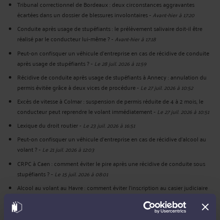
Tribunal correctionnel de Bordeaux : deux circonstances aggravantes
écartées dans un dossier de blessures involontaires
-
Avant-hier à 17:20
Conduite après usage de stupéfiants : le prélèvement salivaire doit-il être
réalisé par le conducteur lui-même ?
-
Avant-hier à 17:18
Peut-on confisquer un véhicule d’entreprise en cas de récidive de conduite
après usage de stupéfiants ?
-
Le 28 juil. 2026 à 11:59
Récidive de conduite après usage de stupéfiants à Annecy : annulation du
permis évitée grâce à deux vices de procédure
-
Le 27 juil. 2026 à 10:52
Excès de vitesse à Colmar : suspension de permis réduite de 4 à 2 mois, le
conducteur peut reprendre le volant immédiatement
-
Le 27 juil. 2026 à 10:51
Lexique du droit routier
-
Le 23 juil. 2026 à 16:51
Peut-on confisquer un véhicule d’entreprise en cas de récidive d’alcool au
volant ?
-
Le 21 juil. 2026 à 12:03
CRPC à Caen : comment éviter le pire après une récidive de conduite sous
stupéfiants ?
-
Le 15 juil. 2026 à 08:01
Alcool au volant au Havre : comment éviter l’inscription au casier judiciaire
B2 malgré une condamnation ?
-
Le 15 juil. 2026 à 08:00
Voir toutes ses publications