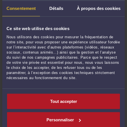
Consentement
Détails
À propos des cookies
Derniers commentaires
Ce site web utilise des cookies
ALIS :
« Osta IPTV Finland – 25 000+ kanavaa HD & 4K. Vakaa yhteys, välitön ... »
Nous utilisons des cookies pour mesurer la fréquentation de
Le 9 juin 2026 à 22:19
sur
Conduite malgré l’invalidation ...
notre site, pour vous proposer une expérience utilisateur fondée
sur l’interactivité avec d’autres plateformes (vidéos, réseaux
ALIS :
« Osta IPTV Finland – 25 000+ kanavaa HD & 4K. Vakaa yhteys, välitön ... »
sociaux, contenus animés…) ainsi que la gestion et l’analyse
Le 5 juin 2026 à 21:49
sur
Permis invalidé par erreur : ...
du suivi de nos campagnes publicitaires. Parce que le respect
de votre vie privée est essentiel pour nous, nous vous laissons
ALIS :
« Deutschlands vertrauenswürdigster legaler IPTV-Anbieter. IPTV kaufen -
le choix de les accepter, de les refuser tous ou de les
... »
paramétrer, à l’exception des cookies techniques strictement
Le 22 mai 2026 à 18:12
sur
Excès de vitesse +42 km/h : ...
nécessaires au fonctionnement du site.
ALIS :
« Osta IPTV Finland – 25 000+ kanavaa HD & 4K. Vakaa yhteys, välitön ... »
Le 22 mai 2026 à 18:12
sur
Excès de vitesse +42 km/h : ...
Tout accepter
ALIS :
« Osta IPTV Finland – 25 000+ kanavaa HD & 4K. Vakaa yhteys, välitön ... »
Le 22 mai 2026 à 18:11
sur
PV à la volée pour non-respect ...
ALIS :
« Deutschlands vertrauenswürdigster legaler IPTV-Anbieter. IPTV kaufen -
Personnaliser
... »