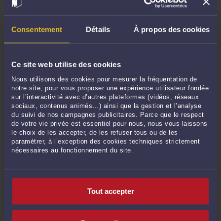
nous ont contactés à propos de cette plateforme. Après avoir
étudié attentivement leurs dossiers, nous avons décidé
d’engager des actions en justice contre cette plateforme
Consentement
Détails
À propos des cookies
pour protéger les droits et les investissements des
utilisateurs.
Sources :
Ce site web utilise des cookies
https://www.signal-arnaques.com/scam/view/831444
Nous utilisons des cookies pour mesurer la fréquentation de
notre site, pour vous proposer une expérience utilisateur fondée
https://ziegler-associes.com/eceq-une-arnaque-selon-les-
sur l’interactivité avec d’autres plateformes (vidéos, réseaux
avis/
sociaux, contenus animés…) ainsi que la gestion et l’analyse
du suivi de nos campagnes publicitaires. Parce que le respect
de votre vie privée est essentiel pour nous, nous vous laissons
le choix de les accepter, de les refuser tous ou de les
paramétrer, à l’exception des cookies techniques strictement
Commentaires
nécessaires au fonctionnement du site.
Tout accepter
ENVOYER