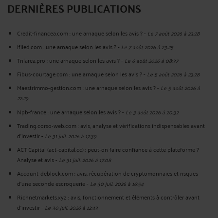
DERNIÈRES PUBLICATIONS
Credit-financea.com : une arnaque selon les avis ?
-
Le 7 août 2026 à 23:28
Ifiied.com : une arnaque selon les avis ?
-
Le 7 août 2026 à 23:25
Tnlarea.pro : une arnaque selon les avis ?
-
Le 6 août 2026 à 08:37
Fibus-courtage.com : une arnaque selon les avis ?
-
Le 5 août 2026 à 23:28
Maestrimmo-gestion.com : une arnaque selon les avis ?
-
Le 5 août 2026 à
22:29
Npb-france : une arnaque selon les avis ?
-
Le 3 août 2026 à 20:32
Trading.corso-web.com : avis, analyse et vérifications indispensables avant
d'investir
-
Le 31 juil. 2026 à 17:39
ACT Capital (act-capital.cc) : peut-on faire confiance à cette plateforme ?
Analyse et avis
-
Le 31 juil. 2026 à 17:08
Account-deblock.com : avis, récupération de cryptomonnaies et risques
d'une seconde escroquerie
-
Le 30 juil. 2026 à 16:54
Richnetmarkets.xyz : avis, fonctionnement et éléments à contrôler avant
d’investir
-
Le 30 juil. 2026 à 12:43