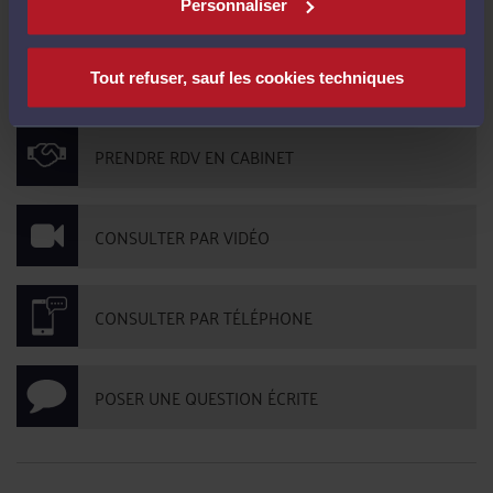
Personnaliser
Pas de contribution, soyez le premier
CONTACTER ME ZIEGLER
Tout refuser, sauf les cookies techniques
PRENDRE RDV EN CABINET
CONSULTER PAR VIDÉO
CONSULTER PAR TÉLÉPHONE
POSER UNE QUESTION ÉCRITE