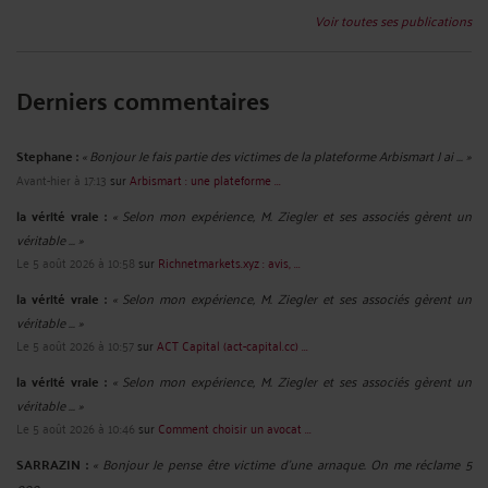
Voir toutes ses publications
Derniers commentaires
Stephane :
« Bonjour Je fais partie des victimes de la plateforme Arbismart J ai ... »
Avant-hier à 17:13
sur
Arbismart : une plateforme ...
la vérité vraie :
« Selon mon expérience, M. Ziegler et ses associés gèrent un
véritable ... »
Le 5 août 2026 à 10:58
sur
Richnetmarkets.xyz : avis, ...
la vérité vraie :
« Selon mon expérience, M. Ziegler et ses associés gèrent un
véritable ... »
Le 5 août 2026 à 10:57
sur
ACT Capital (act-capital.cc) ...
la vérité vraie :
« Selon mon expérience, M. Ziegler et ses associés gèrent un
véritable ... »
Le 5 août 2026 à 10:46
sur
Comment choisir un avocat ...
SARRAZIN :
« Bonjour Je pense être victime d'une arnaque. On me réclame 5
000 ... »