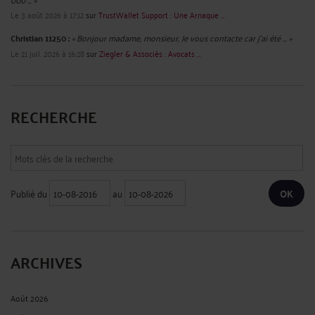
Le 3 août 2026 à 17:12
sur
TrustWallet Support : Une Arnaque ...
Christian 11250 :
« Bonjour madame, monsieur, Je vous contacte car j'ai été ... »
Le 21 juil. 2026 à 16:28
sur
Ziegler & Associés : Avocats ...
RECHERCHE
Publié du
au
ARCHIVES
Août 2026