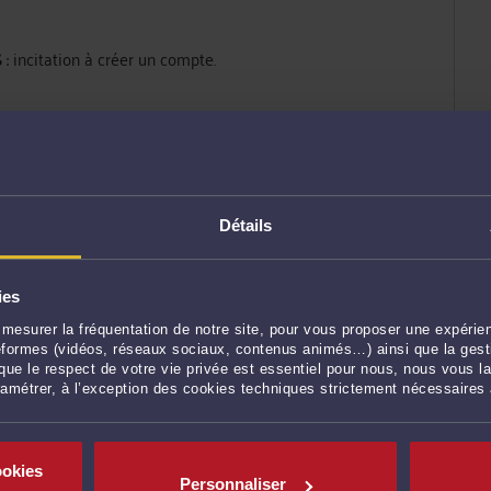
S
: incitation à créer un compte.
 exigés.
ite.​
Détails
moignages illustrent :
ies
mesurer la fréquentation de notre site, pour vous proposer une expérien
ateformes (vidéos, réseaux sociaux, contenus animés…) ainsi que la gesti
ue le respect de votre vie privée est essentiel pour nous, nous vous la
t que les retraits exigent des frais. Ensuite
ramétrer, à l’exception des cookies techniques strictement nécessaires
ookies
Personnaliser