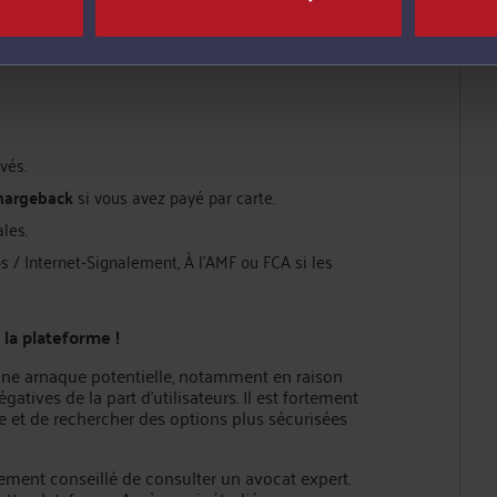
CFD déjà documentées par
Europol, BKA, et
tes imitant des brokers légitimes.
vés.
hargeback
si vous avez payé par carte.
les.
s / Internet‑Signalement, À l’AMF ou FCA si les
la plateforme !
ne arnaque potentielle, notamment en raison
tives de la part d’utilisateurs. Il est fortement
e et de rechercher des options plus sécurisées
ivement conseillé de consulter un avocat expert.