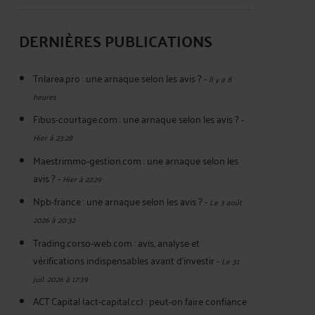
DERNIÈRES PUBLICATIONS
Tnlarea.pro : une arnaque selon les avis ?
-
Il y a 8
heures
Fibus-courtage.com : une arnaque selon les avis ?
-
Hier à 23:28
Maestrimmo-gestion.com : une arnaque selon les
avis ?
-
Hier à 22:29
Npb-france : une arnaque selon les avis ?
-
Le 3 août
2026 à 20:32
Trading.corso-web.com : avis, analyse et
vérifications indispensables avant d'investir
-
Le 31
juil. 2026 à 17:39
ACT Capital (act-capital.cc) : peut-on faire confiance