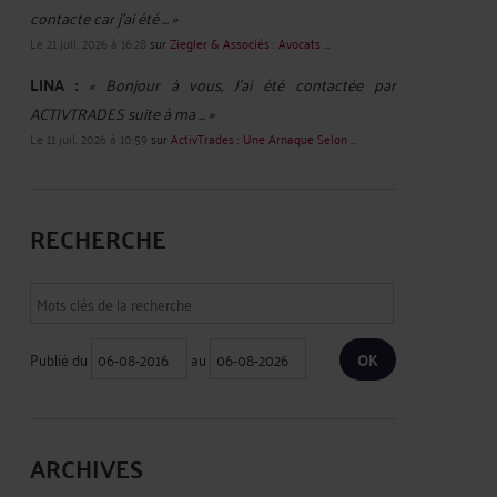
contacte car j'ai été ... »
Le 21 juil. 2026 à 16:28
sur
Ziegler & Associés : Avocats ...
LINA :
« Bonjour à vous, J'ai été contactée par
ACTIVTRADES suite à ma ... »
Le 11 juil. 2026 à 10:59
sur
ActivTrades : Une Arnaque Selon ...
RECHERCHE
Publié du
au
ARCHIVES