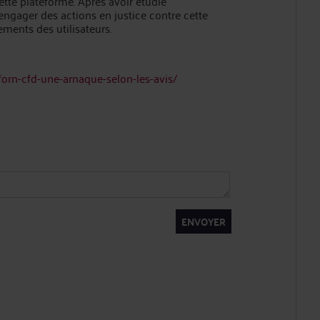
ette plateforme. Après avoir étudié
engager des actions en justice contre cette
ements des utilisateurs.
rn-cfd-une-arnaque-selon-les-avis/
ENVOYER