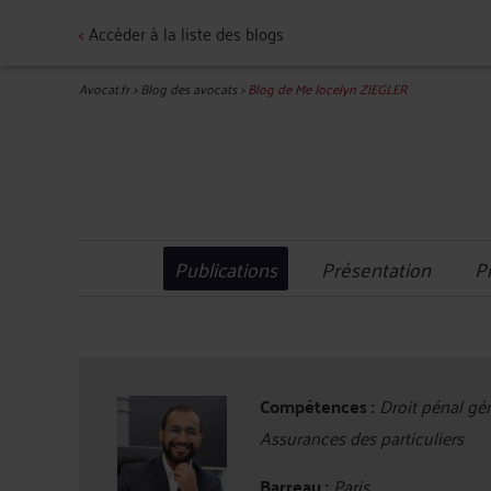
<
Accéder à la liste des blogs
Avocat.fr
>
Blog des avocats
>
Blog de Me Jocelyn ZIEGLER
Publications
Présentation
P
Compétences :
Droit pénal géné
Assurances des particuliers
Barreau :
Paris