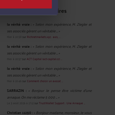
Derniers commentaires
la vérité vraie :
« Selon mon expérience, M. Ziegler et
ses associés gèrent un véritable ... »
Hier à 10:58
sur
Richnetmarkets.xyz : avis, ...
la vérité vraie :
« Selon mon expérience, M. Ziegler et
ses associés gèrent un véritable ... »
Hier à 10:57
sur
ACT Capital (act-capital.cc) ...
la vérité vraie :
« Selon mon expérience, M. Ziegler et
ses associés gèrent un véritable ... »
Hier à 10:46
sur
Comment choisir un avocat ...
SARRAZIN :
« Bonjour Je pense être victime d'une
arnaque. On me réclame 5 000 ... »
Le 3 août 2026 à 17:12
sur
TrustWallet Support : Une Arnaque ...
Christian 11250 :
« Bonjour madame, monsieur, Je vous