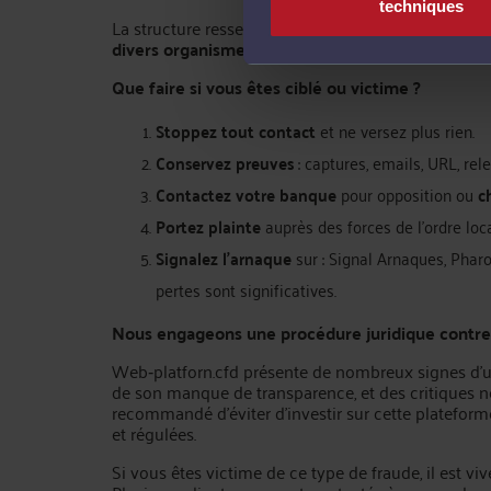
techniques
La structure ressemble fortement aux arnaques 
divers organismes financiers
, sur base de faux si
Que faire si vous êtes ciblé ou victime ?
Stoppez tout contact
et ne versez plus rien.
Conservez preuves
: captures, emails, URL, rele
Contactez votre banque
pour opposition ou
c
Portez plainte
auprès des forces de l’ordre loca
Signalez l’arnaque
sur : Signal Arnaques, Pharo
pertes sont significatives.
Nous engageons une procédure juridique contre 
Web‑platforn.cfd présente de nombreux signes d’u
de son manque de transparence, et des critiques néga
recommandé d’éviter d’investir sur cette plateform
et régulées.
Si vous êtes victime de ce type de fraude, il est v