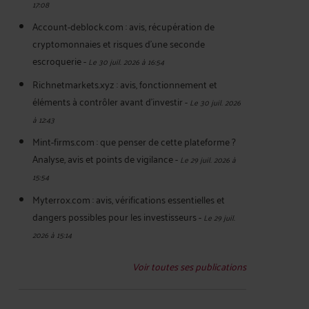
17:08
Account-deblock.com : avis, récupération de
cryptomonnaies et risques d'une seconde
escroquerie
-
Le 30 juil. 2026 à 16:54
Richnetmarkets.xyz : avis, fonctionnement et
éléments à contrôler avant d’investir
-
Le 30 juil. 2026
à 12:43
Mint-firms.com : que penser de cette plateforme ?
Analyse, avis et points de vigilance
-
Le 29 juil. 2026 à
15:54
Myterrox.com : avis, vérifications essentielles et
dangers possibles pour les investisseurs
-
Le 29 juil.
2026 à 15:14
Voir toutes ses publications