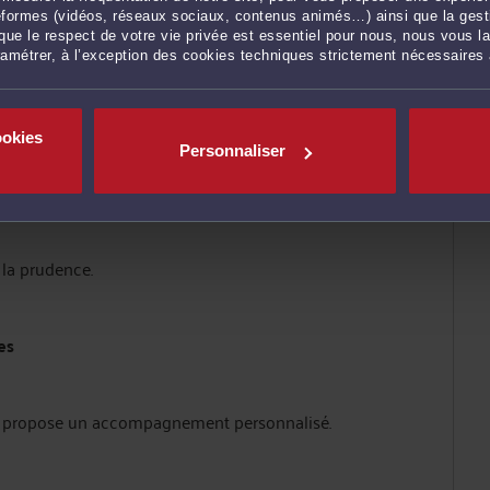
ateformes (vidéos, réseaux sociaux, contenus animés…) ainsi que la gesti
ue le respect de votre vie privée est essentiel pour nous, nous vous la
ramétrer, à l’exception des cookies techniques strictement nécessaires
ookies
Personnaliser
 la prudence.
es
et propose un accompagnement personnalisé.