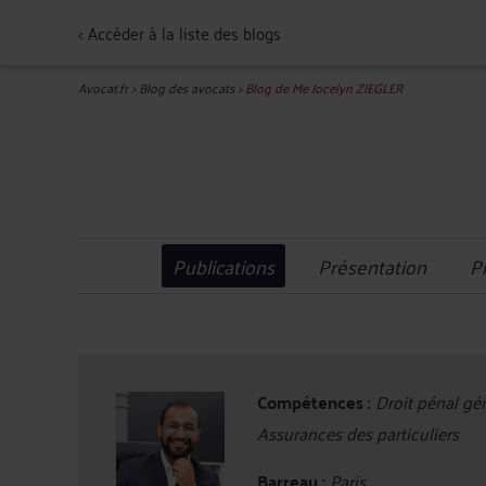
<
Accéder à la liste des blogs
Avocat.fr
>
Blog des avocats
>
Blog de Me Jocelyn ZIEGLER
Publications
Présentation
P
Compétences :
Droit pénal géné
Assurances des particuliers
Barreau :
Paris