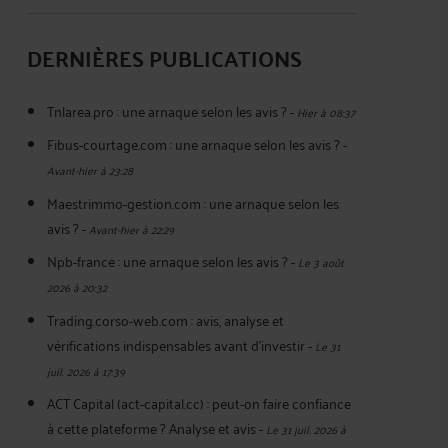
DERNIÈRES PUBLICATIONS
Tnlarea.pro : une arnaque selon les avis ?
-
Hier à 08:37
Fibus-courtage.com : une arnaque selon les avis ?
-
Avant-hier à 23:28
Maestrimmo-gestion.com : une arnaque selon les
avis ?
-
Avant-hier à 22:29
Npb-france : une arnaque selon les avis ?
-
Le 3 août
2026 à 20:32
Trading.corso-web.com : avis, analyse et
vérifications indispensables avant d'investir
-
Le 31
juil. 2026 à 17:39
ACT Capital (act-capital.cc) : peut-on faire confiance
à cette plateforme ? Analyse et avis
-
Le 31 juil. 2026 à