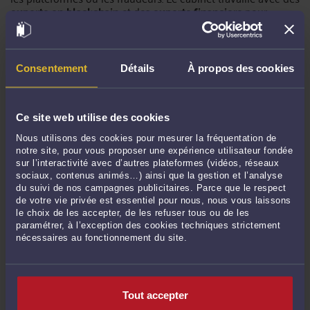
experts en blockchain
et des
experts financiers
pour
analyser les données et suivre les transactions jusqu’à leur
origine.
4.3 Négociation avec les parties impliquées
Consentement
Détails
À propos des cookies
Le cabinet peut également essayer de
négocier une
restitution des fonds
avec les plateformes de trading ou
d’autres parties impliquées. Ces négociations sont souvent
Ce site web utilise des cookies
plus efficaces lorsque l’affaire est bien documentée et
soutenue par une expertise juridique solide.
Nous utilisons des cookies pour mesurer la fréquentation de
notre site, pour vous proposer une expérience utilisateur fondée
sur l’interactivité avec d’autres plateformes (vidéos, réseaux
sociaux, contenus animés…) ainsi que la gestion et l’analyse
Contactez-nous
du suivi de nos campagnes publicitaires. Parce que le respect
de votre vie privée est essentiel pour nous, nous vous laissons
le choix de les accepter, de les refuser tous ou de les
paramétrer, à l’exception des cookies techniques strictement
nécessaires au fonctionnement du site.
5.
Conclusion
Les
vols de cryptomonnaies
sont devenus une réalité
préoccupante pour les investisseurs et particuliers. Toutefois,
avec l'aide d'un
avocat spécialisé
comme ceux de
Ziegler &
Tout accepter