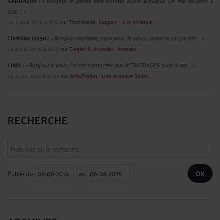
SARRAZIN :
« Bonjour Je pense être victime d'une arnaque. On me réclame 5
000 ... »
Le 3 août 2026 à 17:12
sur
TrustWallet Support : Une Arnaque ...
Christian 11250 :
« Bonjour madame, monsieur, Je vous contacte car j'ai été ... »
Le 21 juil. 2026 à 16:28
sur
Ziegler & Associés : Avocats ...
LINA :
« Bonjour à vous, J'ai été contactée par ACTIVTRADES suite à ma ... »
Le 11 juil. 2026 à 10:59
sur
ActivTrades : Une Arnaque Selon ...
RECHERCHE
Publié du
au