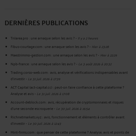
DERNIÈRES PUBLICATIONS
Tnlarea.pro : une arnaque selon les avis ?
-
Il y a 2 heures
Fibus-courtage.com : une arnaque selon les avis ?
-
Hier à 23:28
Maestrimmo-gestion.com : une arnaque selon les avis ?
-
Hier à 22:29
Npb-france : une arnaque selon les avis ?
-
Le 3 août 2026 à 20:32
Trading.corso-web.com : avis, analyse et vérifications indispensables avant
d'investir
-
Le 31 juil. 2026 à 17:39
ACT Capital (act-capital.cc) : peut-on faire confiance à cette plateforme ?
Analyse et avis
-
Le 31 juil. 2026 à 17:08
Account-deblock.com : avis, récupération de cryptomonnaies et risques
d'une seconde escroquerie
-
Le 30 juil. 2026 à 16:54
Richnetmarkets.xyz : avis, fonctionnement et éléments à contrôler avant
d’investir
-
Le 30 juil. 2026 à 12:43
Mint-firms.com : que penser de cette plateforme ? Analyse, avis et points de