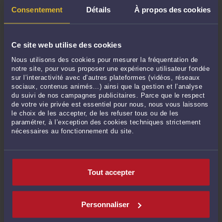
Consentement
Détails
À propos des cookies
d'autres utilisateurs sur des sites d'avis spécialisés.
Protégez vos données personnelles
: Ne transmettez
jamais d'informations sensibles à une plateforme non
Ce site web utilise des cookies
vérifiée.
Nous utilisons des cookies pour mesurer la fréquentation de
Refusez le démarchage non sollicité
: Si vous êtes
notre site, pour vous proposer une expérience utilisateur fondée
sur l’interactivité avec d’autres plateformes (vidéos, réseaux
contacté de manière inattendue, assurez-vous de vérifier
sociaux, contenus animés…) ainsi que la gestion et l’analyse
la légitimité de la plateforme avant d'agir.
du suivi de nos campagnes publicitaires. Parce que le respect
de votre vie privée est essentiel pour nous, nous vous laissons
le choix de les accepter, de les refuser tous ou de les
paramétrer, à l’exception des cookies techniques strictement
6. FAQ – Questions fréquemment posées
nécessaires au fonctionnement du site.
NPBAssets est-elle une arnaque ?
La plateforme présente
plusieurs signes caractéristiques d'une arnaque, tels que
l'absence de régulation, des promesses de rendements
Tout accepter
élevés, et des méthodes de démarchage suspectes.
Puis-je récupérer mes fonds après un investissement sur
NPBAssets ?
Il est peu probable de récupérer les fonds
Personnaliser
investis sur une plateforme non régulée, surtout si des