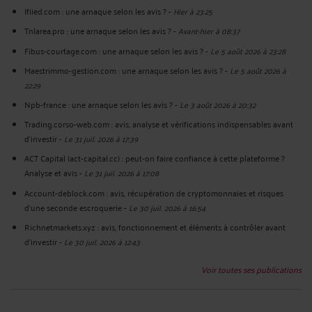
Ifiied.com : une arnaque selon les avis ?
-
Hier à 23:25
Tnlarea.pro : une arnaque selon les avis ?
-
Avant-hier à 08:37
Fibus-courtage.com : une arnaque selon les avis ?
-
Le 5 août 2026 à 23:28
Maestrimmo-gestion.com : une arnaque selon les avis ?
-
Le 5 août 2026 à
22:29
Npb-france : une arnaque selon les avis ?
-
Le 3 août 2026 à 20:32
Trading.corso-web.com : avis, analyse et vérifications indispensables avant
d'investir
-
Le 31 juil. 2026 à 17:39
ACT Capital (act-capital.cc) : peut-on faire confiance à cette plateforme ?
Analyse et avis
-
Le 31 juil. 2026 à 17:08
Account-deblock.com : avis, récupération de cryptomonnaies et risques
d'une seconde escroquerie
-
Le 30 juil. 2026 à 16:54
Richnetmarkets.xyz : avis, fonctionnement et éléments à contrôler avant
d’investir
-
Le 30 juil. 2026 à 12:43
Voir toutes ses publications