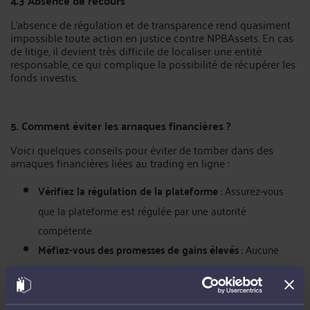
4.3 Absence de recours
L’absence de régulation et de transparence rend quasiment
impossible toute action en justice contre NPBAssets. En cas
de litige, il devient très difficile de localiser une entité
responsable, ce qui complique la possibilité de récupérer les
fonds investis.
5. Comment éviter les arnaques financières ?
Voici quelques conseils pour éviter de tomber dans des
arnaques financières liées au trading en ligne :
Vérifiez la régulation de la plateforme
: Assurez-vous
que la plateforme est régulée par une autorité
compétente.
Méfiez-vous des promesses de gains élevés
: Aucune
plateforme fiable ne garantit des rendements importants
sans risque.
Lisez des avis fiables
: Consultez des retours d'expérience