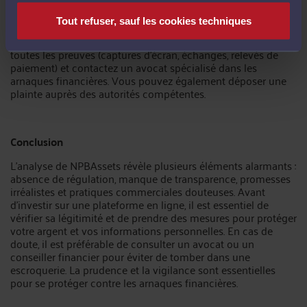
problèmes de retrait ont été signalés. Il est recommandé de
contacter immédiatement votre banque.
Tout refuser, sauf les cookies techniques
Que faire si j'ai été victime d'une arnaque ?
Conservez
toutes les preuves (captures d'écran, échanges, relevés de
paiement) et contactez un avocat spécialisé dans les
arnaques financières. Vous pouvez également déposer une
plainte auprès des autorités compétentes.
Conclusion
L'analyse de NPBAssets révèle plusieurs éléments alarmants :
absence de régulation, manque de transparence, promesses
irréalistes et pratiques commerciales douteuses. Avant
d'investir sur une plateforme en ligne, il est essentiel de
vérifier sa légitimité et de prendre des mesures pour protéger
votre argent et vos informations personnelles. En cas de
doute, il est préférable de consulter un avocat ou un
conseiller financier pour éviter de tomber dans une
escroquerie. La prudence et la vigilance sont essentielles
pour se protéger contre les arnaques financières.