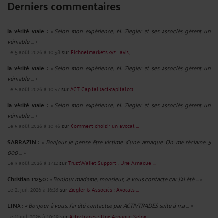
Derniers commentaires
la vérité vraie :
« Selon mon expérience, M. Ziegler et ses associés gèrent un
véritable ... »
Le 5 août 2026 à 10:58
sur
Richnetmarkets.xyz : avis, ...
la vérité vraie :
« Selon mon expérience, M. Ziegler et ses associés gèrent un
véritable ... »
Le 5 août 2026 à 10:57
sur
ACT Capital (act-capital.cc) ...
la vérité vraie :
« Selon mon expérience, M. Ziegler et ses associés gèrent un
véritable ... »
Le 5 août 2026 à 10:46
sur
Comment choisir un avocat ...
SARRAZIN :
« Bonjour Je pense être victime d'une arnaque. On me réclame 5
000 ... »
Le 3 août 2026 à 17:12
sur
TrustWallet Support : Une Arnaque ...
Christian 11250 :
« Bonjour madame, monsieur, Je vous contacte car j'ai été ... »
Le 21 juil. 2026 à 16:28
sur
Ziegler & Associés : Avocats ...
LINA :
« Bonjour à vous, J'ai été contactée par ACTIVTRADES suite à ma ... »
Le 11 juil. 2026 à 10:59
sur
ActivTrades : Une Arnaque Selon ...