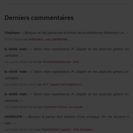
Derniers commentaires
Stephane :
« Bonjour Je fais partie des victimes de la plateforme Arbismart J ai ... »
Il y a 1 heure
sur
Arbismart : une plateforme ...
la vérité vraie :
« Selon mon expérience, M. Ziegler et ses associés gèrent un
véritable ... »
Le 5 août 2026 à 10:58
sur
Richnetmarkets.xyz : avis, ...
la vérité vraie :
« Selon mon expérience, M. Ziegler et ses associés gèrent un
véritable ... »
Le 5 août 2026 à 10:57
sur
ACT Capital (act-capital.cc) ...
la vérité vraie :
« Selon mon expérience, M. Ziegler et ses associés gèrent un
véritable ... »
Le 5 août 2026 à 10:46
sur
Comment choisir un avocat ...
SARRAZIN :
« Bonjour Je pense être victime d'une arnaque. On me réclame 5
000 ... »
Le 3 août 2026 à 17:12
sur
TrustWallet Support : Une Arnaque ...