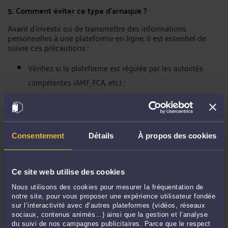
5. Comment éviter ce type d’arnaque ?
Avant d’investir ou de transmettre des informations
personnelles à une plateforme en ligne, il est essentiel de
suivre ces précautions :
Vérifiez si la plateforme est régulée par les autorités
compétentes (AMF, FCA, etc.) ;
Consultez des avis externes et vérifiez leur fiabilité ;
Analysez les mentions légales et assurez-vous de leur
transparence ;
Consentement
Détails
À propos des cookies
Ne croyez pas aux promesses de rendements élevés
garantis ;
Évitez les plateformes qui pratiquent un démarchage
Ce site web utilise des cookies
agressif ou non sollicité.
Nous utilisons des cookies pour mesurer la fréquentation de
notre site, pour vous proposer une expérience utilisateur fondée
Ces étapes vous permettront de vous prémunir contre les
sur l’interactivité avec d’autres plateformes (vidéos, réseaux
arnaques et de protéger vos investissements.
sociaux, contenus animés…) ainsi que la gestion et l’analyse
du suivi de nos campagnes publicitaires. Parce que le respect