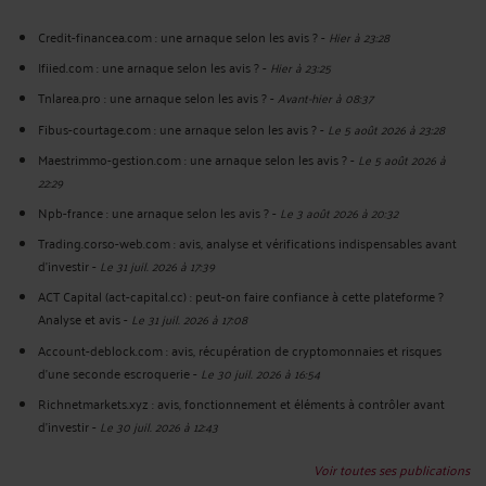
Credit-financea.com : une arnaque selon les avis ?
-
Hier à 23:28
Ifiied.com : une arnaque selon les avis ?
-
Hier à 23:25
Tnlarea.pro : une arnaque selon les avis ?
-
Avant-hier à 08:37
Fibus-courtage.com : une arnaque selon les avis ?
-
Le 5 août 2026 à 23:28
Maestrimmo-gestion.com : une arnaque selon les avis ?
-
Le 5 août 2026 à
22:29
Npb-france : une arnaque selon les avis ?
-
Le 3 août 2026 à 20:32
Trading.corso-web.com : avis, analyse et vérifications indispensables avant
d'investir
-
Le 31 juil. 2026 à 17:39
ACT Capital (act-capital.cc) : peut-on faire confiance à cette plateforme ?
Analyse et avis
-
Le 31 juil. 2026 à 17:08
Account-deblock.com : avis, récupération de cryptomonnaies et risques
d'une seconde escroquerie
-
Le 30 juil. 2026 à 16:54
Richnetmarkets.xyz : avis, fonctionnement et éléments à contrôler avant
d’investir
-
Le 30 juil. 2026 à 12:43
Voir toutes ses publications