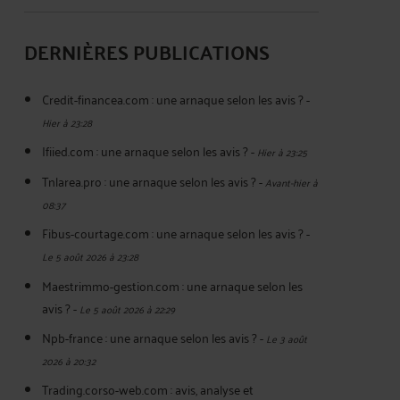
DERNIÈRES PUBLICATIONS
Credit-financea.com : une arnaque selon les avis ?
-
Hier à 23:28
Ifiied.com : une arnaque selon les avis ?
-
Hier à 23:25
Tnlarea.pro : une arnaque selon les avis ?
-
Avant-hier à
08:37
Fibus-courtage.com : une arnaque selon les avis ?
-
Le 5 août 2026 à 23:28
Maestrimmo-gestion.com : une arnaque selon les
avis ?
-
Le 5 août 2026 à 22:29
Npb-france : une arnaque selon les avis ?
-
Le 3 août
2026 à 20:32
Trading.corso-web.com : avis, analyse et