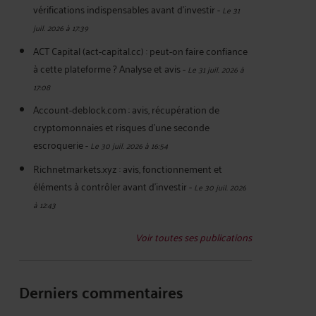
vérifications indispensables avant d'investir
-
Le 31
juil. 2026 à 17:39
ACT Capital (act-capital.cc) : peut-on faire confiance
à cette plateforme ? Analyse et avis
-
Le 31 juil. 2026 à
17:08
Account-deblock.com : avis, récupération de
cryptomonnaies et risques d'une seconde
escroquerie
-
Le 30 juil. 2026 à 16:54
Richnetmarkets.xyz : avis, fonctionnement et
éléments à contrôler avant d’investir
-
Le 30 juil. 2026
à 12:43
Voir toutes ses publications
Derniers commentaires