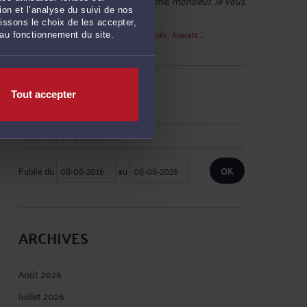
Christian 11250 :
« Bonjour madame, monsieur, Je vous
on et l’analyse du suivi de nos
contacte car j'ai été ... »
issons le choix de les accepter,
Le 21 juil. 2026 à 16:28
sur
Ziegler & Associés : Avocats ...
 au fonctionnement du site.
RECHERCHE
Tout accepter
Publié du
au
ARCHIVES
Août 2026
Juillet 2026