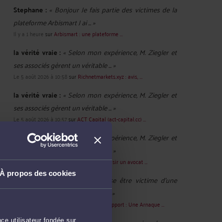
Stephane :
« Bonjour Je fais partie des victimes de la
plateforme Arbismart J ai ... »
Il y a 1 heure
sur
Arbismart : une plateforme ...
la vérité vraie :
« Selon mon expérience, M. Ziegler et
ses associés gèrent un véritable ... »
Le 5 août 2026 à 10:58
sur
Richnetmarkets.xyz : avis, ...
la vérité vraie :
« Selon mon expérience, M. Ziegler et
ses associés gèrent un véritable ... »
Le 5 août 2026 à 10:57
sur
ACT Capital (act-capital.cc) ...
la vérité vraie :
« Selon mon expérience, M. Ziegler et
ses associés gèrent un véritable ... »
Le 5 août 2026 à 10:46
sur
Comment choisir un avocat ...
À propos des cookies
SARRAZIN :
« Bonjour Je pense être victime d'une
arnaque. On me réclame 5 000 ... »
Le 3 août 2026 à 17:12
sur
TrustWallet Support : Une Arnaque ...
ce utilisateur fondée sur