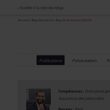
<
Accéder à la liste des blogs
Avocat.fr
>
Blog des avocats
>
Blog de Me Jocelyn ZIEGLER
Publications
Présentation
P
Compétences :
Droit pénal géné
Assurances des particuliers
Barreau :
Paris