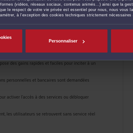
ateformes (vidéos, réseaux sociaux, contenus animés…) ainsi que la gesti
ue le respect de votre vie privée est essentiel pour nous, nous vous la
ramétrer, à l’exception des cookies techniques strictement nécessaires
 en ligne
uvent un schéma bien défini :
ookies
Personnaliser
s attirent l'internaute en promettant des
pose des gains rapides et faciles pour inciter à un
ons personnelles et bancaires sont demandées
ur activer l'accès à des services ou débloquer
nt, les utilisateurs se retrouvent sans service réel