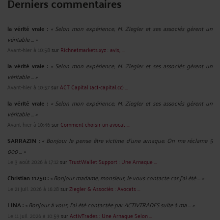
Derniers commentaires
la vérité vraie :
« Selon mon expérience, M. Ziegler et ses associés gèrent un
véritable ... »
Avant-hier à 10:58
sur
Richnetmarkets.xyz : avis, ...
la vérité vraie :
« Selon mon expérience, M. Ziegler et ses associés gèrent un
véritable ... »
Avant-hier à 10:57
sur
ACT Capital (act-capital.cc) ...
la vérité vraie :
« Selon mon expérience, M. Ziegler et ses associés gèrent un
véritable ... »
Avant-hier à 10:46
sur
Comment choisir un avocat ...
SARRAZIN :
« Bonjour Je pense être victime d'une arnaque. On me réclame 5
000 ... »
Le 3 août 2026 à 17:12
sur
TrustWallet Support : Une Arnaque ...
Christian 11250 :
« Bonjour madame, monsieur, Je vous contacte car j'ai été ... »
Le 21 juil. 2026 à 16:28
sur
Ziegler & Associés : Avocats ...
LINA :
« Bonjour à vous, J'ai été contactée par ACTIVTRADES suite à ma ... »
Le 11 juil. 2026 à 10:59
sur
ActivTrades : Une Arnaque Selon ...