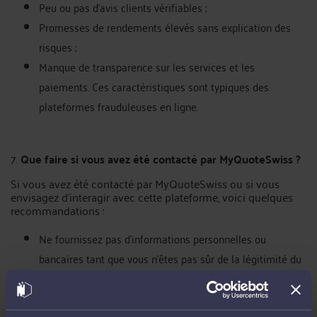
Peu ou pas d’avis clients vérifiables ;
Promesses de rendements élevés sans explication des
risques ;
Manque de transparence sur les services et les
paiements. Ces caractéristiques sont typiques des
plateformes frauduleuses en ligne.
7.
Que faire si vous avez été contacté par MyQuoteSwiss ?
Si vous avez été contacté par MyQuoteSwiss ou si vous
envisagez d’interagir avec cette plateforme, voici quelques
recommandations :
Ne fournissez pas d’informations personnelles ou
bancaires tant que vous n'êtes pas sûr de la légitimité du
site ;
Vérifiez les mentions légales et assurez-vous que