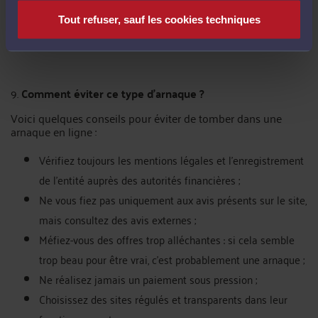
(police, AMF) ;
Surveillez vos comptes bancaires pour détecter toute
Tout refuser, sauf les cookies techniques
activité suspecte.
9.
Comment éviter ce type d’arnaque ?
Voici quelques conseils pour éviter de tomber dans une
arnaque en ligne :
Vérifiez toujours les mentions légales et l’enregistrement
de l’entité auprès des autorités financières ;
Ne vous fiez pas uniquement aux avis présents sur le site,
mais consultez des avis externes ;
Méfiez-vous des offres trop alléchantes : si cela semble
trop beau pour être vrai, c’est probablement une arnaque ;
Ne réalisez jamais un paiement sous pression ;
Choisissez des sites régulés et transparents dans leur