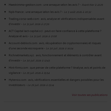
Maestrimmo-gestion.com : une arnaque selon les avis ?
-
Avant-hier à 22:29
Npb-france : une arnaque selon les avis ?
-
Le 3 août 2026 à 20:32
Trading.corso-web.com : avis, analyse et vérifications indispensables avant
d'investir
-
Le 31 juil. 2026 à 17:39
ACT Capital (act-capital.cc) : peut-on faire confiance à cette plateforme ?
Analyse et avis
-
Le 31 juil. 2026 à 17:08
Account-deblock.com : avis, récupération de cryptomonnaies et risques
d'une seconde escroquerie
-
Le 30 juil. 2026 à 16:54
Richnetmarkets.xyz : avis, fonctionnement et éléments à contrôler avant
d’investir
-
Le 30 juil. 2026 à 12:43
Mint-firms.com : que penser de cette plateforme ? Analyse, avis et points de
vigilance
-
Le 29 juil. 2026 à 15:54
Myterrox.com : avis, vérifications essentielles et dangers possibles pour les
investisseurs
-
Le 29 juil. 2026 à 15:14
Voir toutes ses publications