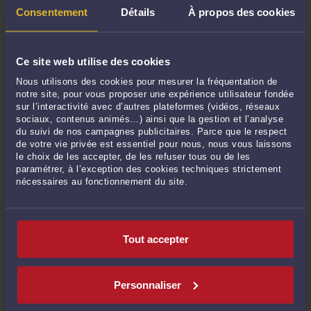
l’entreprise est enregistrée auprès des autorités
Consentement
Détails
À propos des cookies
compétentes ;
Recherchez des avis externes et consultez des forums
spécialisés pour obtenir des retours authentiques ;
Ce site web utilise des cookies
Ne réalisez aucun paiement avant d’avoir bien vérifié la
Nous utilisons des cookies pour mesurer la fréquentation de
légitimité de la plateforme.
notre site, pour vous proposer une expérience utilisateur fondée
sur l’interactivité avec d’autres plateformes (vidéos, réseaux
sociaux, contenus animés…) ainsi que la gestion et l’analyse
du suivi de nos campagnes publicitaires. Parce que le respect
de votre vie privée est essentiel pour nous, nous vous laissons
8.
Que faire en cas de paiement suspect ?
le choix de les accepter, de les refuser tous ou de les
paramétrer, à l’exception des cookies techniques strictement
Si vous avez effectué un paiement et suspectez une arnaque,
nécessaires au fonctionnement du site.
voici les démarches à suivre :
Contactez immédiatement votre banque pour signaler la
transaction et tenter de bloquer le paiement ;
Tout accepter
Conservez toutes les preuves de votre transaction :
captures d'écran, emails, confirmations de paiement ;
Personnaliser
Déposez une plainte auprès des autorités compétentes