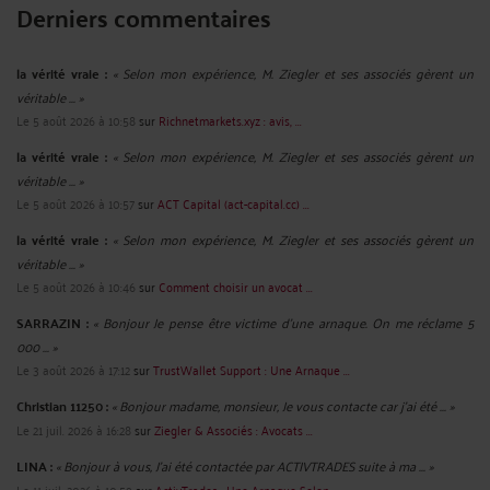
Derniers commentaires
la vérité vraie :
« Selon mon expérience, M. Ziegler et ses associés gèrent un
véritable ... »
Le 5 août 2026 à 10:58
sur
Richnetmarkets.xyz : avis, ...
la vérité vraie :
« Selon mon expérience, M. Ziegler et ses associés gèrent un
véritable ... »
Le 5 août 2026 à 10:57
sur
ACT Capital (act-capital.cc) ...
la vérité vraie :
« Selon mon expérience, M. Ziegler et ses associés gèrent un
véritable ... »
Le 5 août 2026 à 10:46
sur
Comment choisir un avocat ...
SARRAZIN :
« Bonjour Je pense être victime d'une arnaque. On me réclame 5
000 ... »
Le 3 août 2026 à 17:12
sur
TrustWallet Support : Une Arnaque ...
Christian 11250 :
« Bonjour madame, monsieur, Je vous contacte car j'ai été ... »
Le 21 juil. 2026 à 16:28
sur
Ziegler & Associés : Avocats ...
LINA :
« Bonjour à vous, J'ai été contactée par ACTIVTRADES suite à ma ... »
Le 11 juil. 2026 à 10:59
sur
ActivTrades : Une Arnaque Selon ...