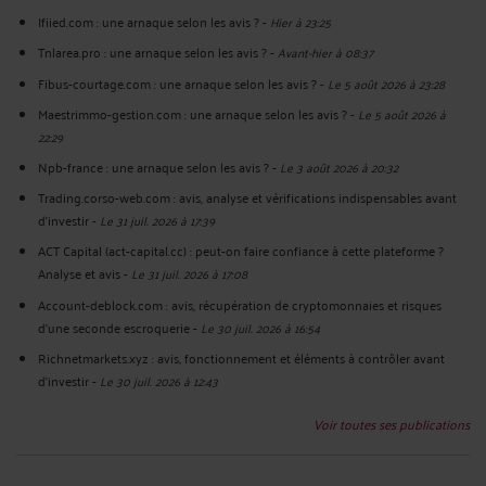
Ifiied.com : une arnaque selon les avis ?
-
Hier à 23:25
Tnlarea.pro : une arnaque selon les avis ?
-
Avant-hier à 08:37
Fibus-courtage.com : une arnaque selon les avis ?
-
Le 5 août 2026 à 23:28
Maestrimmo-gestion.com : une arnaque selon les avis ?
-
Le 5 août 2026 à
22:29
Npb-france : une arnaque selon les avis ?
-
Le 3 août 2026 à 20:32
Trading.corso-web.com : avis, analyse et vérifications indispensables avant
d'investir
-
Le 31 juil. 2026 à 17:39
ACT Capital (act-capital.cc) : peut-on faire confiance à cette plateforme ?
Analyse et avis
-
Le 31 juil. 2026 à 17:08
Account-deblock.com : avis, récupération de cryptomonnaies et risques
d'une seconde escroquerie
-
Le 30 juil. 2026 à 16:54
Richnetmarkets.xyz : avis, fonctionnement et éléments à contrôler avant
d’investir
-
Le 30 juil. 2026 à 12:43
Voir toutes ses publications