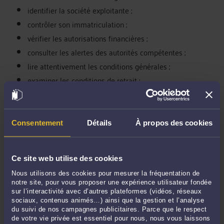
identifier la société exploitante ;
contrôler son immatriculation ;
vérifier les autorisations financières ;
consulter les alertes des autorités compétentes ;
lire attentivement les conditions générales ;
examiner les conditions de retrait ;
ne transmettre aucun document personnel sans certitude
;
ne verser aucune somme sous pression.
Consentement
Détails
À propos des cookies
Il faut particulièrement se méfier des discours fondés sur
l’urgence, la confidentialité ou la peur de manquer une
opportunité. Ces techniques sont fréquemment utilisées
Ce site web utilise des cookies
pour pousser les victimes à agir sans réfléchir.
Nous utilisons des cookies pour mesurer la fréquentation de
notre site, pour vous proposer une expérience utilisateur fondée
sur l’interactivité avec d’autres plateformes (vidéos, réseaux
sociaux, contenus animés…) ainsi que la gestion et l’analyse
9. Que faire si vous avez déjà effectué un paiement ?
du suivi de nos campagnes publicitaires. Parce que le respect
de votre vie privée est essentiel pour nous, nous vous laissons
Si vous avez déjà versé de l’argent à Icapitalmarket.net ou à