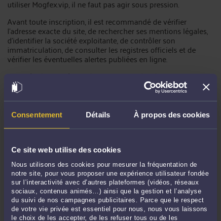
utiliser Mogfex.vip, il ne faut pas agir sous pression.
Avant toute inscription, il est recommandé de vérifier
l’adresse exacte du site, de rechercher ses mentions légales,
d’identifier la société exploitante, de contrôler son
immatriculation, de consulter les registres officiels et de
vérifier les éventuelles alertes publiées en ligne.
Il faut également éviter de transmettre des documents
personnels tant que la fiabilité de la plateforme n’est pas
établie.
Il est conseillé de ne pas communiquer :
Consentement
Détails
À propos des cookies
de pièce d’identité ;
de passeport ;
Ce site web utilise des cookies
de justificatif de domicile ;
Nous utilisons des cookies pour mesurer la fréquentation de
de RIB ;
notre site, pour vous proposer une expérience utilisateur fondée
sur l’interactivité avec d’autres plateformes (vidéos, réseaux
de relevé bancaire ;
sociaux, contenus animés…) ainsi que la gestion et l’analyse
de capture de portefeuille crypto ;
du suivi de nos campagnes publicitaires. Parce que le respect
de votre vie privée est essentiel pour nous, nous vous laissons
de selfie vidéo ;
le choix de les accepter, de les refuser tous ou de les