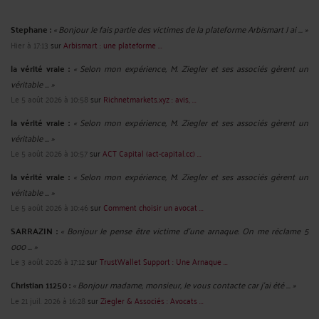
Stephane :
« Bonjour Je fais partie des victimes de la plateforme Arbismart J ai ... »
Hier à 17:13
sur
Arbismart : une plateforme ...
la vérité vraie :
« Selon mon expérience, M. Ziegler et ses associés gèrent un
véritable ... »
Le 5 août 2026 à 10:58
sur
Richnetmarkets.xyz : avis, ...
la vérité vraie :
« Selon mon expérience, M. Ziegler et ses associés gèrent un
véritable ... »
Le 5 août 2026 à 10:57
sur
ACT Capital (act-capital.cc) ...
la vérité vraie :
« Selon mon expérience, M. Ziegler et ses associés gèrent un
véritable ... »
Le 5 août 2026 à 10:46
sur
Comment choisir un avocat ...
SARRAZIN :
« Bonjour Je pense être victime d'une arnaque. On me réclame 5
000 ... »
Le 3 août 2026 à 17:12
sur
TrustWallet Support : Une Arnaque ...
Christian 11250 :
« Bonjour madame, monsieur, Je vous contacte car j'ai été ... »
Le 21 juil. 2026 à 16:28
sur
Ziegler & Associés : Avocats ...