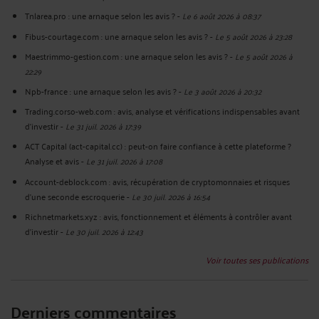
Tnlarea.pro : une arnaque selon les avis ?
-
Le 6 août 2026 à 08:37
Fibus-courtage.com : une arnaque selon les avis ?
-
Le 5 août 2026 à 23:28
Maestrimmo-gestion.com : une arnaque selon les avis ?
-
Le 5 août 2026 à
22:29
Npb-france : une arnaque selon les avis ?
-
Le 3 août 2026 à 20:32
Trading.corso-web.com : avis, analyse et vérifications indispensables avant
d'investir
-
Le 31 juil. 2026 à 17:39
ACT Capital (act-capital.cc) : peut-on faire confiance à cette plateforme ?
Analyse et avis
-
Le 31 juil. 2026 à 17:08
Account-deblock.com : avis, récupération de cryptomonnaies et risques
d'une seconde escroquerie
-
Le 30 juil. 2026 à 16:54
Richnetmarkets.xyz : avis, fonctionnement et éléments à contrôler avant
d’investir
-
Le 30 juil. 2026 à 12:43
Voir toutes ses publications
Derniers commentaires